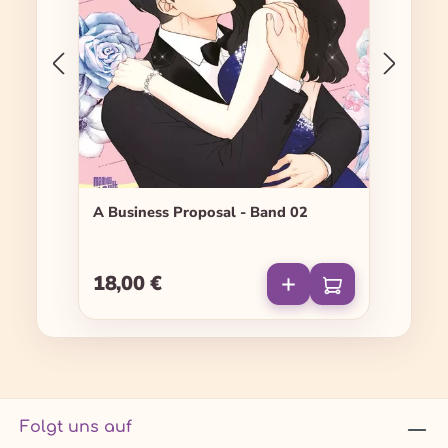
A Business Proposal - Band 02
18,00 €
Regulärer Preis:
Folgt uns auf