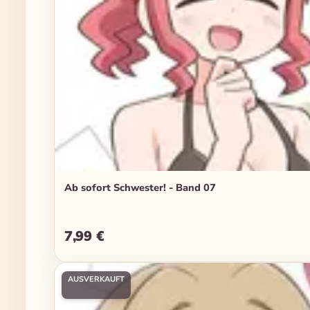
Ab sofort Schwester! - Band 07
7,99 €
Regulärer Preis:
AUSVERKAUFT