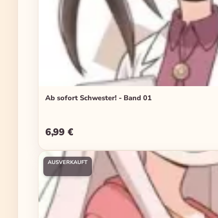
Ab sofort Schwester! - Band 01
6,99 €
Regulärer Preis:
AUSVERKAUFT