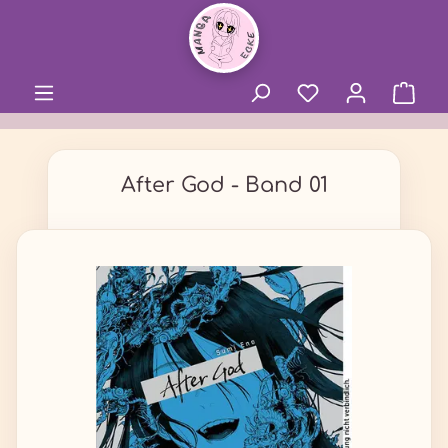
alt springen
After God - Band 01
Bildergalerie überspringen