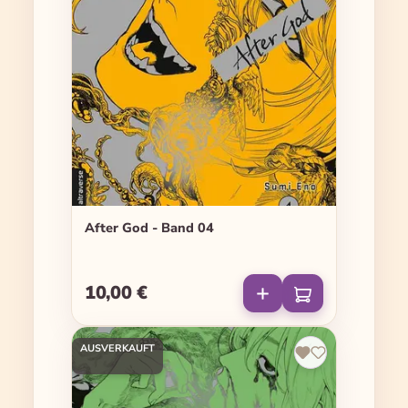
After God - Band 04
10,00 €
Regulärer Preis:
AUSVERKAUFT