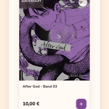
AUSVERKAUFT
After God - Band 03
10,00 €
Regulärer Preis: