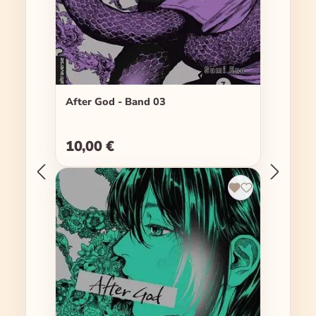
After God - Band 03
10,00 €
Regulärer Preis: