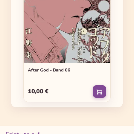
After God - Band 06
10,00 €
Regulärer Preis: