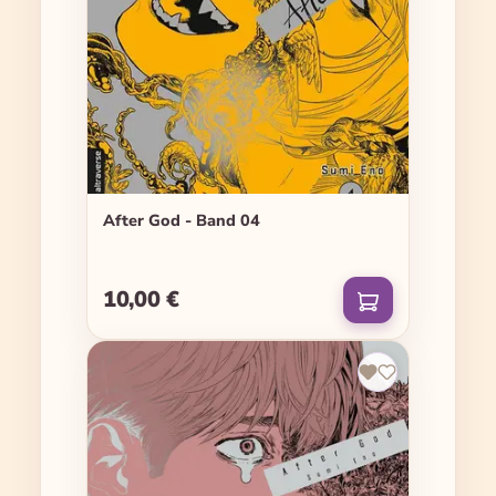
After God - Band 04
10,00 €
Regulärer Preis: