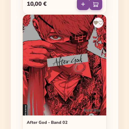
10,00 €
Regulärer Preis:
After God - Band 02