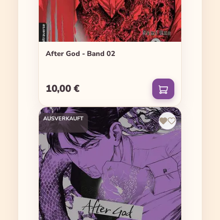
After God - Band 02
10,00 €
Regulärer Preis:
AUSVERKAUFT