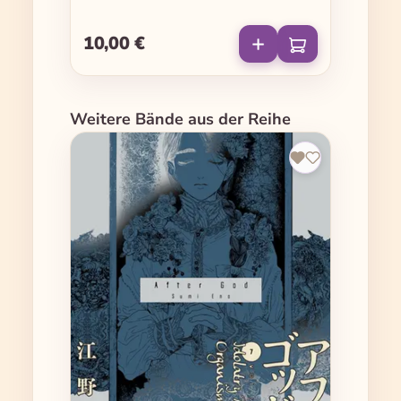
10,00 €
Regulärer Preis:
Produktgalerie überspringen
Weitere Bände aus der Reihe