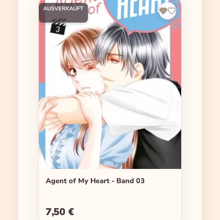
AUSVERKAUFT
Agent of My Heart - Band 03
7,50 €
Regulärer Preis: