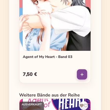
Agent of My Heart - Band 03
7,50 €
Regulärer Preis:
Produktgalerie überspringen
Weitere Bände aus der Reihe
AUSVERKAUFT