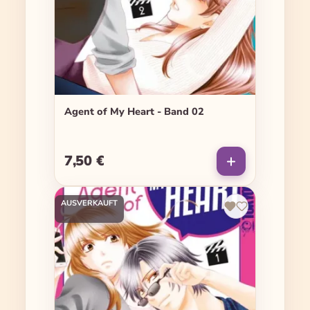
Agent of My Heart - Band 02
7,50 €
Regulärer Preis:
AUSVERKAUFT