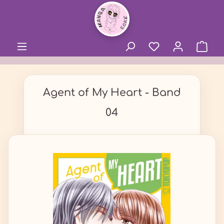
alt springen
Agent of My Heart - Band
04
Bildergalerie überspringen