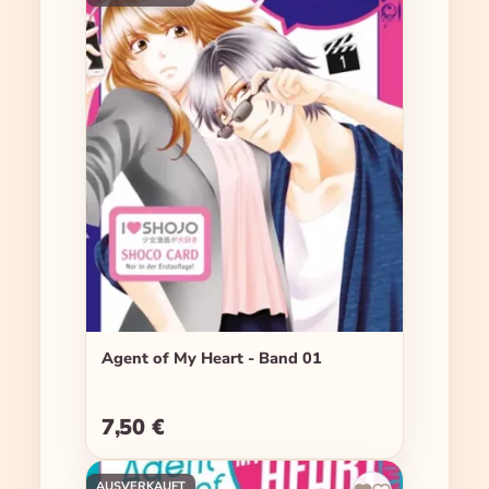
Agent of My Heart - Band 01
7,50 €
Regulärer Preis:
AUSVERKAUFT