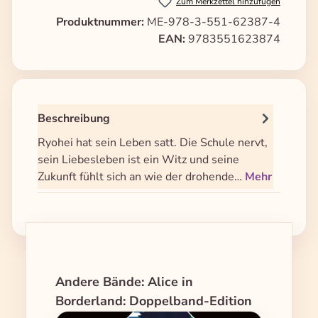
Zum Merkzettel hinzufügen
Produktnummer:
ME-978-3-551-62387-4
EAN:
9783551623874
Beschreibung
Ryohei hat sein Leben satt. Die Schule nervt,
sein Liebesleben ist ein Witz und seine
Zukunft fühlt sich an wie der drohende…
Mehr
Produktgalerie überspringen
Andere Bände: Alice in
Borderland: Doppelband-Edition