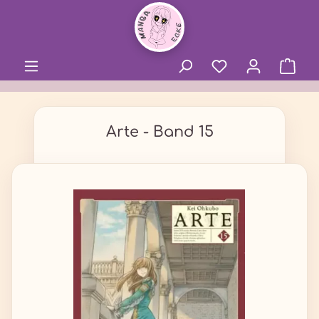
alt springen
Arte - Band 15
Bildergalerie überspringen