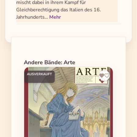
mischt dabei in ihrem Kampf für
Gleichberechtigung das Italien des 16.
Jahrhunderts…
Mehr
Produktgalerie überspringen
Andere Bände: Arte
AUSVERKAUFT