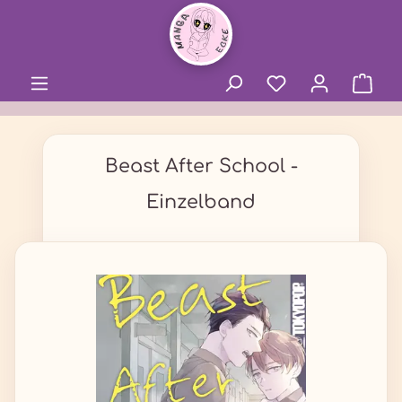
alt springen
Beast After School -
Einzelband
Bildergalerie überspringen