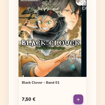
AUSVERKAUFT
Black Clover – Band 01
7,50 €
Regulärer Preis: