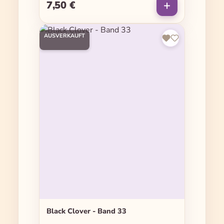
7,50 €
Regulärer Preis:
AUSVERKAUFT
Black Clover - Band 33