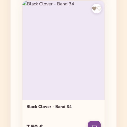
Black Clover - Band 34
7,50 €
Regulärer Preis: