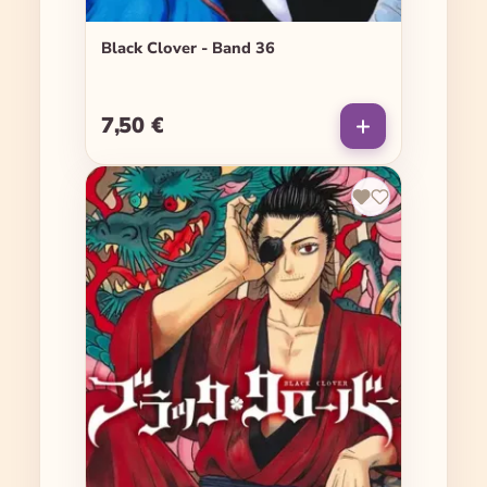
Black Clover - Band 36
7,50 €
Regulärer Preis: