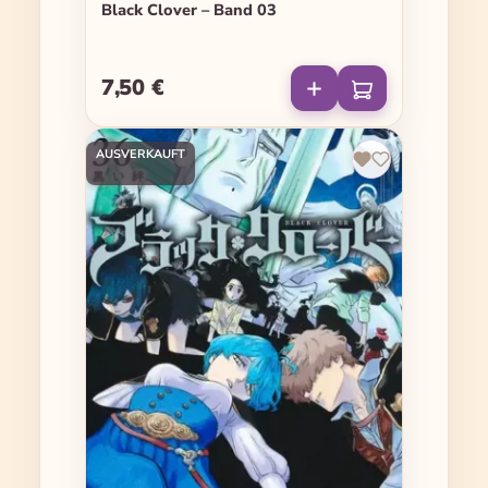
Black Clover – Band 03
7,50 €
Regulärer Preis:
AUSVERKAUFT