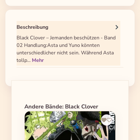
Beschreibung
Black Clover – Jemanden beschützen - Band
02 Handlung:Asta und Yuno könnten
unterschiedlicher nicht sein. Während Asta
tollp…
Mehr
Produktgalerie überspringen
Andere Bände: Black Clover