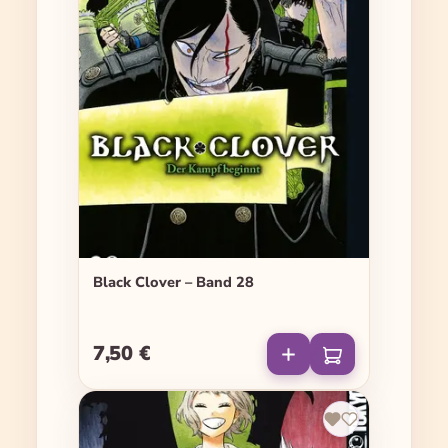
Black Clover – Band 28
7,50 €
Regulärer Preis: