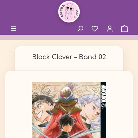
alt springen
Black Clover – Band 02
Bildergalerie überspringen