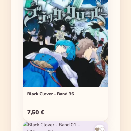
Black Clover - Band 36
7,50 €
Regulärer Preis: