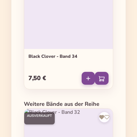
Black Clover - Band 34
7,50 €
Regulärer Preis:
Produktgalerie überspringen
Weitere Bände aus der Reihe
AUSVERKAUFT