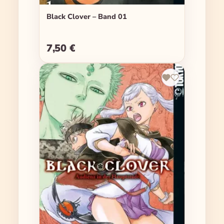
Black Clover – Band 01
7,50 €
Regulärer Preis: