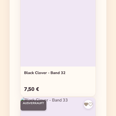
Black Clover - Band 32
7,50 €
Regulärer Preis:
AUSVERKAUFT