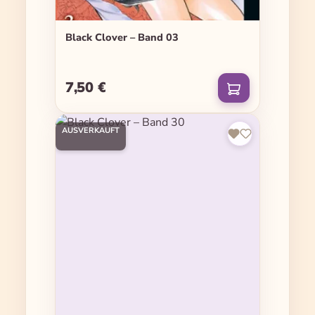
Black Clover – Band 03
7,50 €
Regulärer Preis:
AUSVERKAUFT