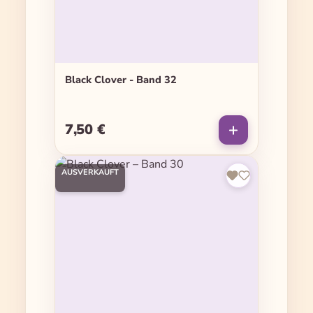
Black Clover - Band 32
7,50 €
Regulärer Preis:
AUSVERKAUFT