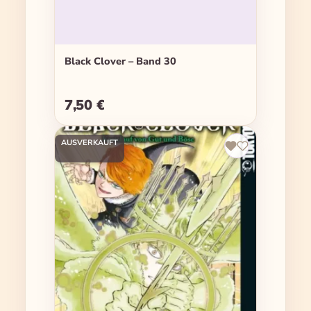
Black Clover – Band 30
7,50 €
Regulärer Preis:
AUSVERKAUFT