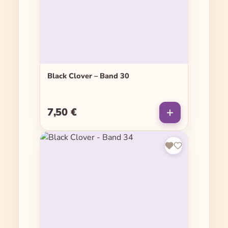
Black Clover – Band 30
7,50 €
Regulärer Preis: