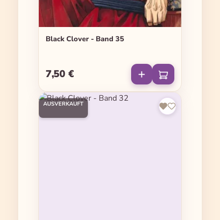
Black Clover - Band 35
7,50 €
Regulärer Preis:
AUSVERKAUFT