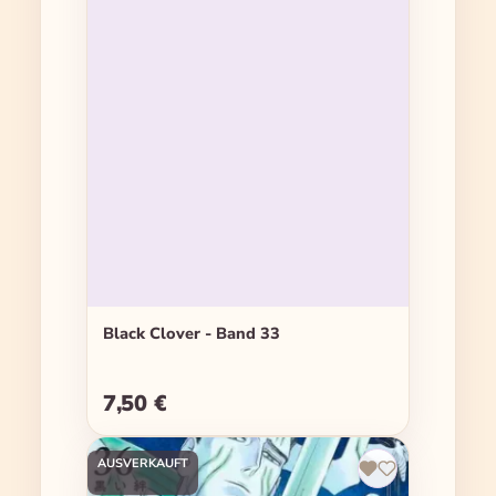
Black Clover - Band 33
7,50 €
Regulärer Preis:
AUSVERKAUFT