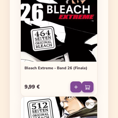
Bleach Extreme - Band 26 (Finale)
9,99 €
Regulärer Preis: