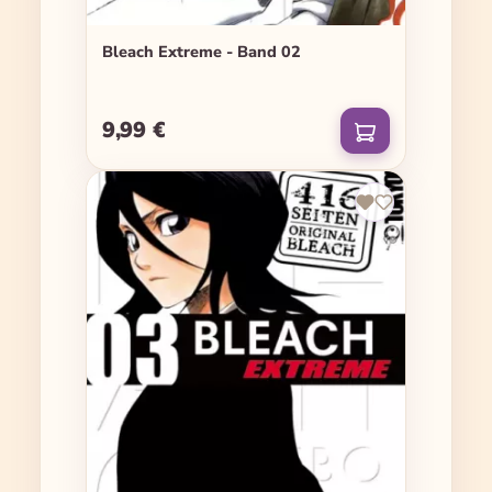
Bleach Extreme - Band 02
9,99 €
Regulärer Preis: