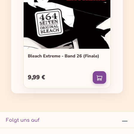
Bleach Extreme - Band 26 (Finale)
9,99 €
Regulärer Preis:
Folgt uns auf