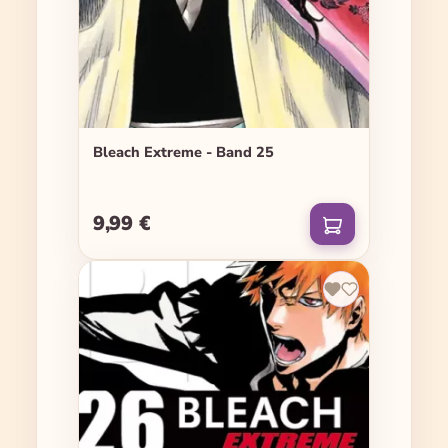
Bleach Extreme - Band 25
9,99 €
Regulärer Preis: