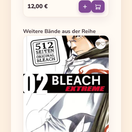
12,00 €
Regulärer Preis:
Produktgalerie überspringen
Weitere Bände aus der Reihe