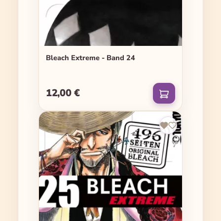
Bleach Extreme - Band 24
12,00 €
Regulärer Preis: