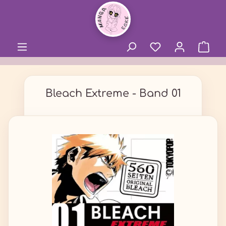
alt springen
Bleach Extreme - Band 01
Bildergalerie überspringen