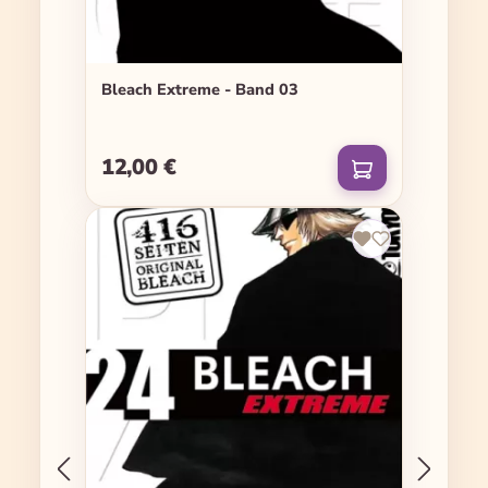
Bleach Extreme - Band 03
12,00 €
Regulärer Preis: