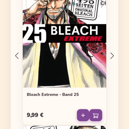
Bleach Extreme - Band 25
9,99 €
Regulärer Preis: