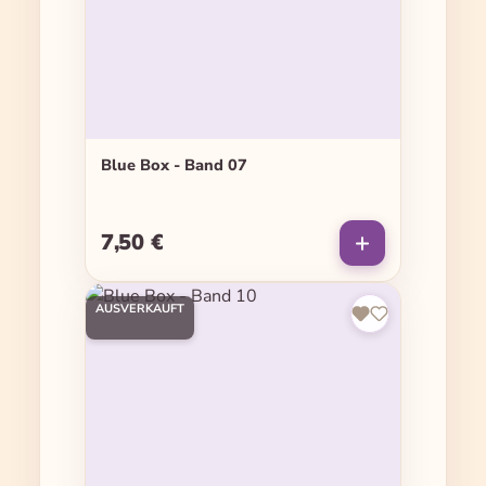
Blue Box - Band 07
7,50 €
Regulärer Preis:
AUSVERKAUFT