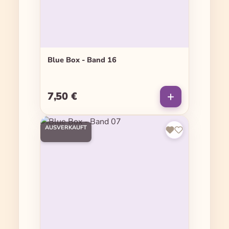
Blue Box - Band 16
7,50 €
Regulärer Preis:
AUSVERKAUFT