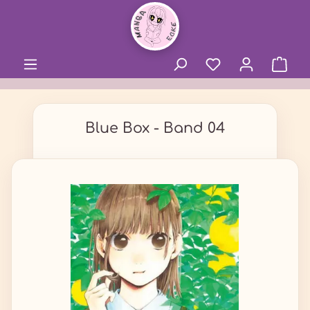
alt springen
Blue Box - Band 04
Bildergalerie überspringen