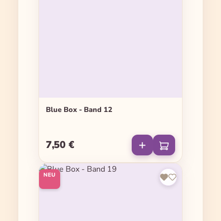
Blue Box - Band 12
7,50 €
Regulärer Preis:
NEU