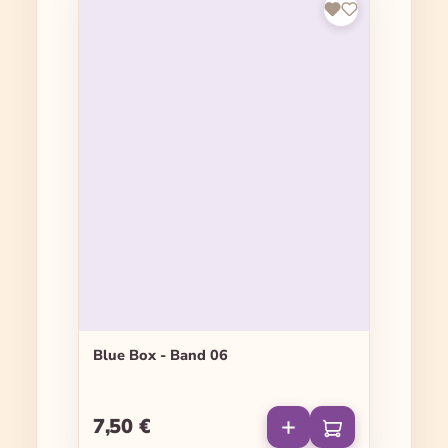
Blue Box - Band 06
7,50 €
Regulärer Preis: