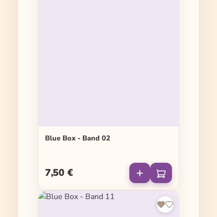
Blue Box - Band 02
7,50 €
Regulärer Preis: