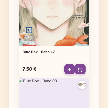
Blue Box - Band 17
7,50 €
Regulärer Preis: