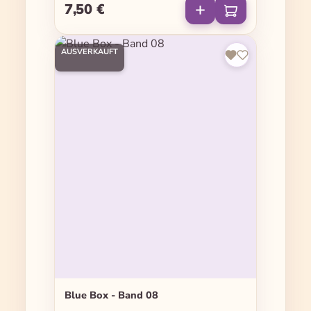
7,50 €
Regulärer Preis:
AUSVERKAUFT
Blue Box - Band 08