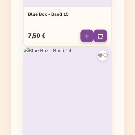
Blue Box - Band 15
7,50 €
Regulärer Preis: