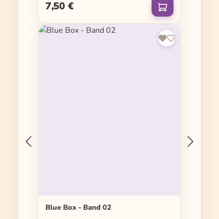
7,50 €
Regulärer Preis:
Blue Box - Band 02