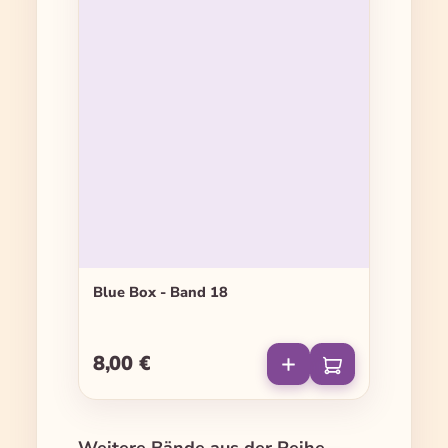
Blue Box - Band 18
8,00 €
Regulärer Preis:
Produktgalerie überspringen