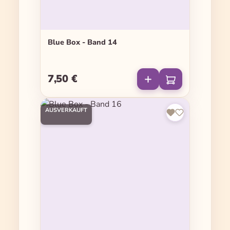
Blue Box - Band 14
7,50 €
Regulärer Preis:
AUSVERKAUFT