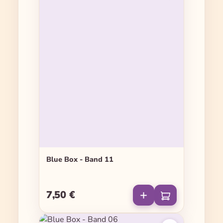
Blue Box - Band 11
7,50 €
Regulärer Preis: