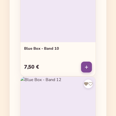
Blue Box - Band 10
7,50 €
Regulärer Preis: