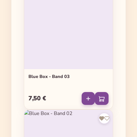
Blue Box - Band 03
7,50 €
Regulärer Preis: