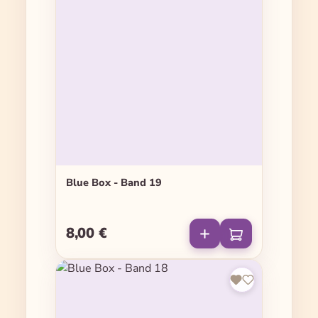
Blue Box - Band 19
8,00 €
Regulärer Preis: