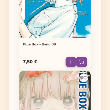
Blue Box - Band 09
7,50 €
Regulärer Preis: