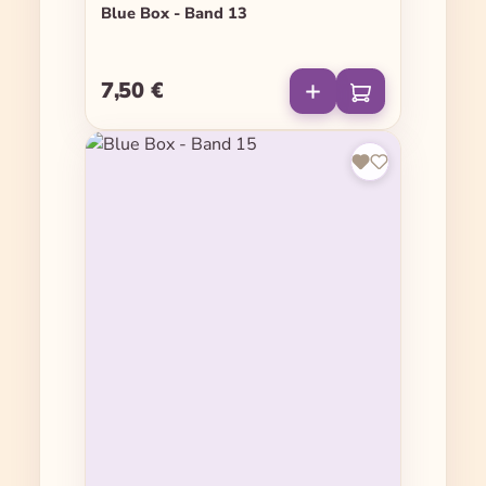
Blue Box - Band 13
7,50 €
Regulärer Preis: