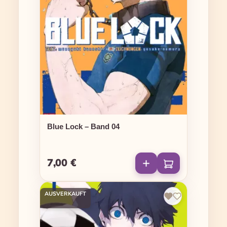
Blue Lock – Band 04
7,00 €
Regulärer Preis:
AUSVERKAUFT