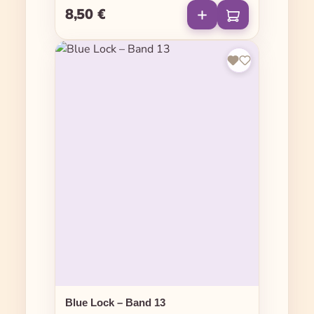
8,50 €
Regulärer Preis:
Blue Lock – Band 13