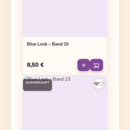
Blue Lock – Band 10
8,50 €
Regulärer Preis:
AUSVERKAUFT