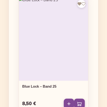
Blue Lock – Band 25
8,50 €
Regulärer Preis: