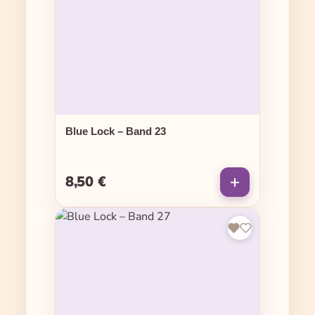
Blue Lock – Band 23
8,50 €
Regulärer Preis: