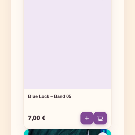
Blue Lock – Band 05
7,00 €
Regulärer Preis: