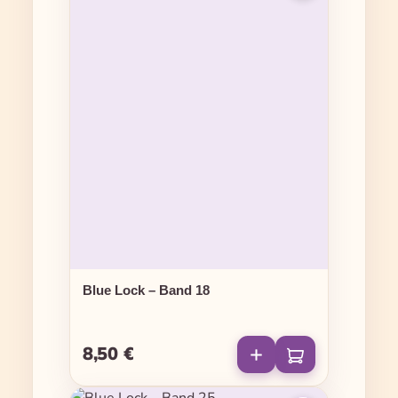
Blue Lock – Band 18
8,50 €
Regulärer Preis: