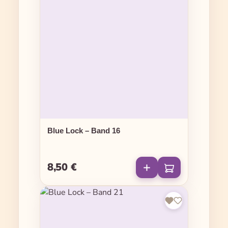
Blue Lock – Band 16
8,50 €
Regulärer Preis: