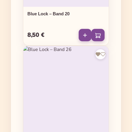
Blue Lock – Band 20
8,50 €
Regulärer Preis: