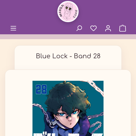
alt springen
Blue Lock - Band 28
Bildergalerie überspringen