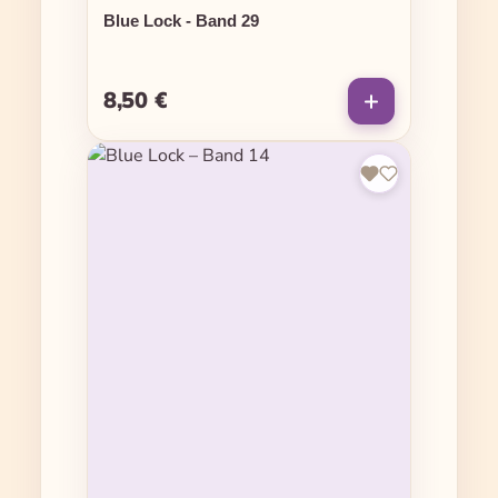
Blue Lock - Band 29
8,50 €
Regulärer Preis: