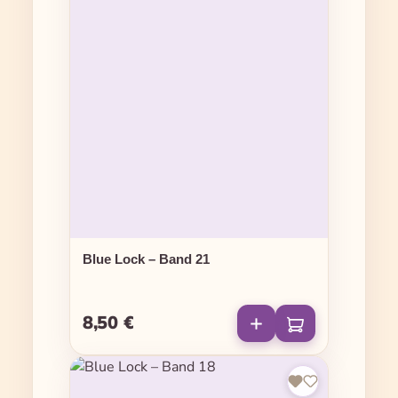
Blue Lock – Band 21
8,50 €
Regulärer Preis: