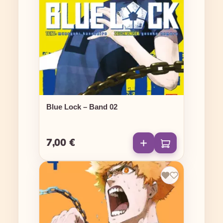
Blue Lock – Band 02
7,00 €
Regulärer Preis: