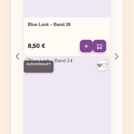
Blue Lock – Band 26
8,50 €
Regulärer Preis:
AUSVERKAUFT