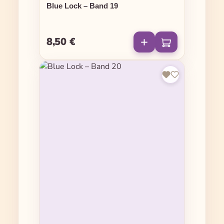
Blue Lock – Band 19
8,50 €
Regulärer Preis: