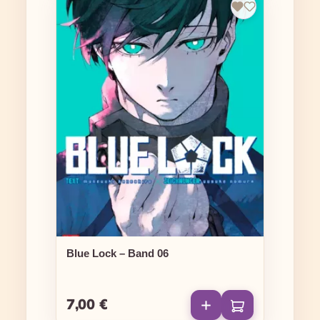
Blue Lock – Band 06
7,00 €
Regulärer Preis: