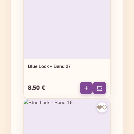
Blue Lock – Band 27
8,50 €
Regulärer Preis: