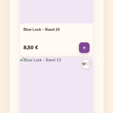
Blue Lock – Band 24
8,50 €
Regulärer Preis: