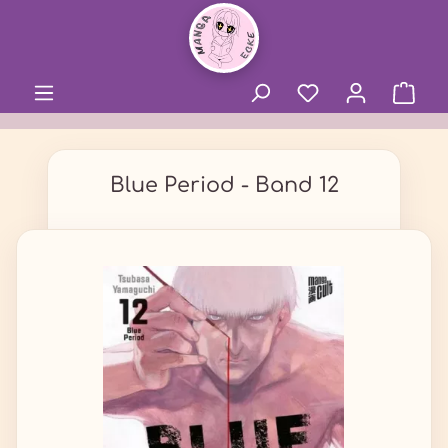
alt springen
Blue Period - Band 12
Bildergalerie überspringen