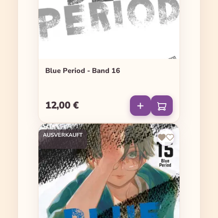
Blue Period - Band 16
12,00 €
Regulärer Preis:
AUSVERKAUFT