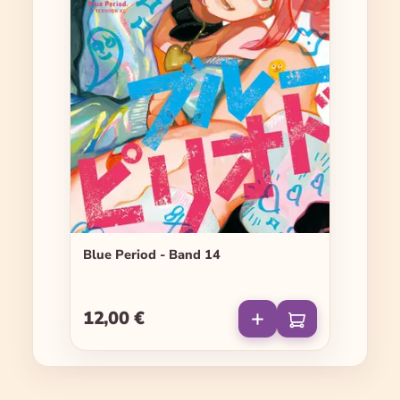
Blue Period - Band 14
12,00 €
Regulärer Preis: