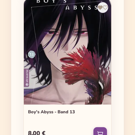
Boy's Abyss - Band 13
8,00 €
Regulärer Preis: