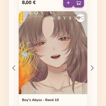
8,00 €
Regulärer Preis:
Boy's Abyss - Band 10