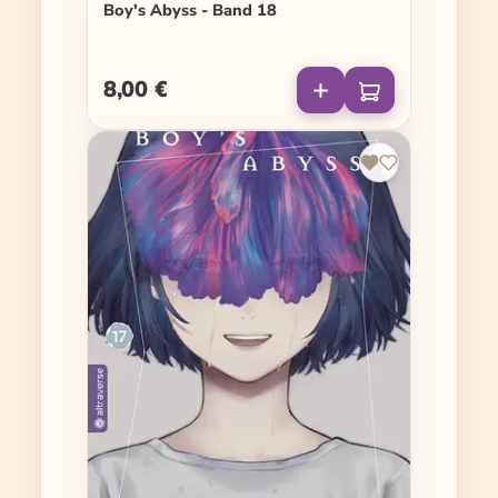
Boy's Abyss - Band 18
8,00 €
Regulärer Preis: