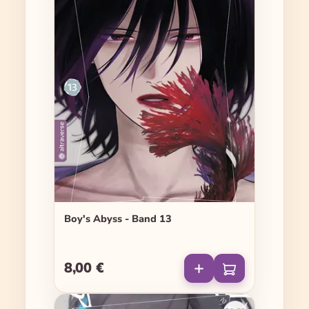
Boy's Abyss - Band 13
8,00 €
Regulärer Preis: