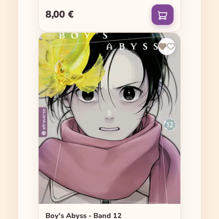
8,00 €
Regulärer Preis:
Boy's Abyss - Band 12