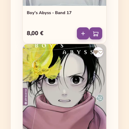
Boy's Abyss - Band 17
8,00 €
Regulärer Preis: