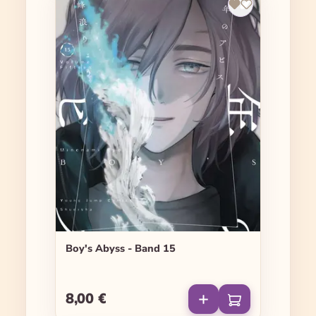
Boy's Abyss - Band 15
8,00 €
Regulärer Preis: