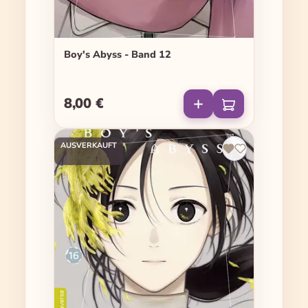
Boy's Abyss - Band 12
8,00 €
Regulärer Preis:
AUSVERKAUFT