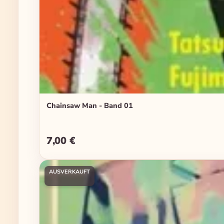
Chainsaw Man - Band 01
7,00 €
Regulärer Preis:
AUSVERKAUFT