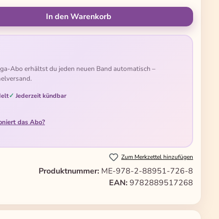
ünschten Wert ein oder benutze die Schal
In den Warenkorb
ga-Abo erhältst du jeden neuen Band automatisch –
elversand.
elt
Jederzeit kündbar
oniert das Abo?
Zum Merkzettel hinzufügen
Produktnummer:
ME-978-2-88951-726-8
EAN:
9782889517268