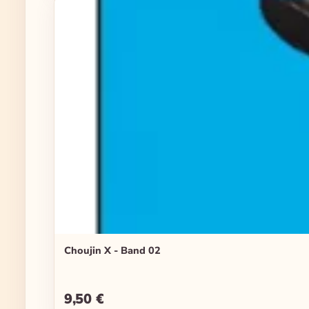
Choujin X - Band 02
9,50 €
Regulärer Preis: