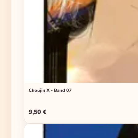
Choujin X - Band 07
9,50 €
Regulärer Preis: