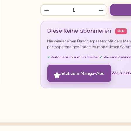
Produkt Anzahl: Gib den gew
Diese Reihe abonnieren
NEU
Nie wieder einen Band verpassen: Mit dem Man
portosparend gebündelt im monatlichen Samm
Automatisch zum Erscheinen
Versand gebünd
Jetzt zum Manga-Abo
Wie funkti