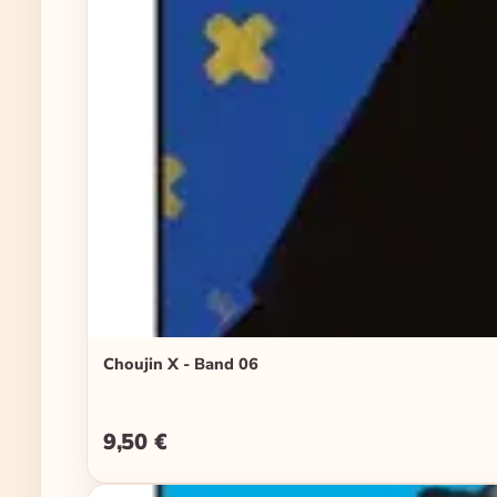
Choujin X - Band 06
9,50 €
Regulärer Preis: