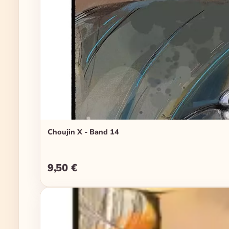
Choujin X - Band 14
9,50 €
Regulärer Preis: