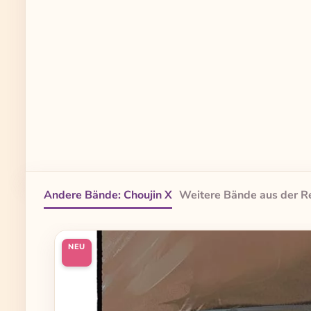
Andere Bände: Choujin X
Weitere Bände aus der R
Produktgalerie überspringen
NEU