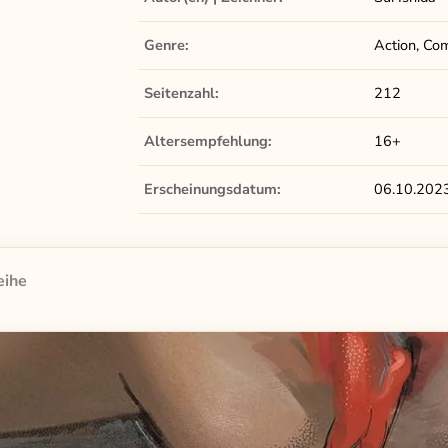
Genre:
Action, Co
Seitenzahl:
212
Altersempfehlung:
16+
Erscheinungsdatum:
06.10.202
eihe