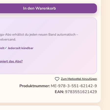
ünschten Wert ein oder benutze die Schal
In den Warenkorb
ga-Abo erhältst du jeden neuen Band automatisch –
elversand.
elt
Jederzeit kündbar
oniert das Abo?
Zum Merkzettel hinzufügen
Produktnummer:
ME-978-3-551-62142-9
EAN:
9783551621429