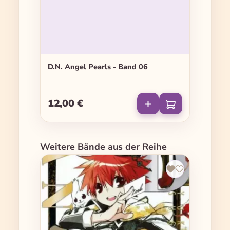
D.N. Angel Pearls - Band 06
12,00 €
Regulärer Preis:
Produktgalerie überspringen
Weitere Bände aus der Reihe