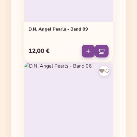
D.N. Angel Pearls - Band 09
12,00 €
Regulärer Preis: