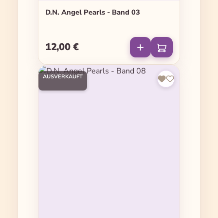
D.N. Angel Pearls - Band 03
12,00 €
Regulärer Preis:
AUSVERKAUFT