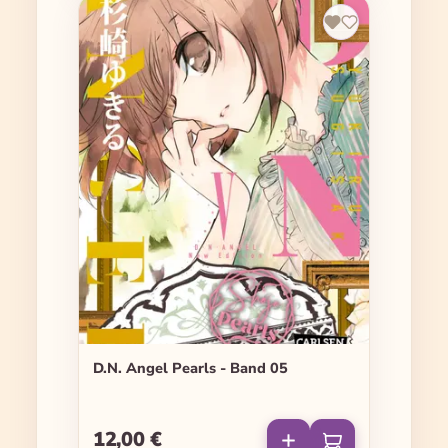
D.N. Angel Pearls - Band 05
12,00 €
Regulärer Preis: