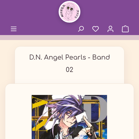
alt springen
D.N. Angel Pearls - Band
02
Bildergalerie überspringen