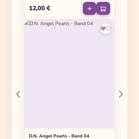
12,00 €
Regulärer Preis:
D.N. Angel Pearls - Band 04