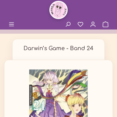
alt springen
Darwin’s Game - Band 24
Bildergalerie überspringen