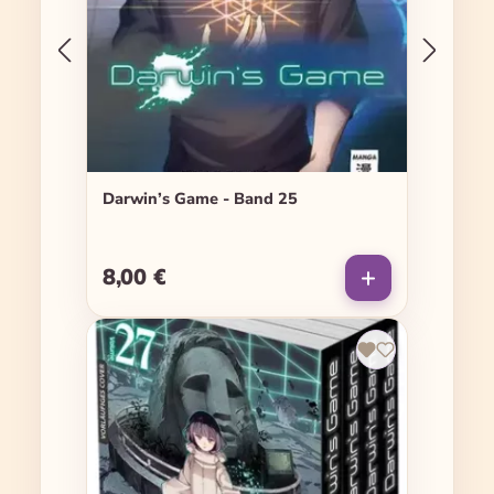
Darwin’s Game - Band 25
8,00 €
Regulärer Preis: