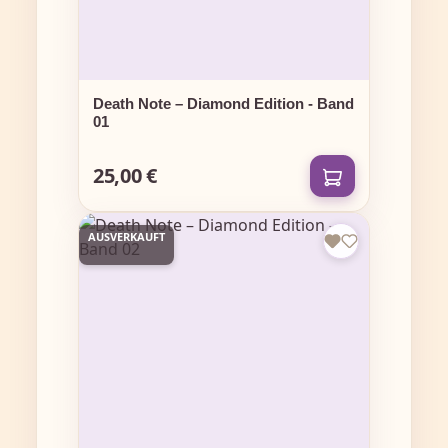
Death Note – Diamond Edition - Band
01
25,00 €
Regulärer Preis:
AUSVERKAUFT