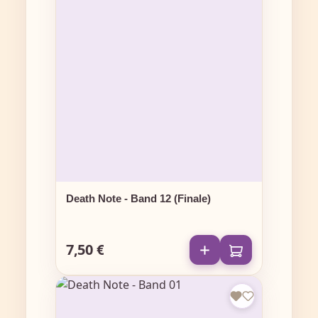
Death Note - Band 12 (Finale)
7,50 €
Regulärer Preis: