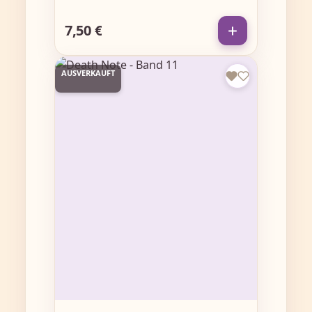
7,50 €
Regulärer Preis:
AUSVERKAUFT