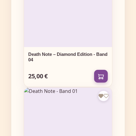
Death Note – Diamond Edition - Band
04
25,00 €
Regulärer Preis: