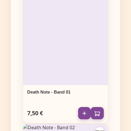
Death Note - Band 01
7,50 €
Regulärer Preis: