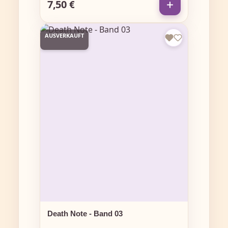
7,50 €
Regulärer Preis:
AUSVERKAUFT
Death Note - Band 03