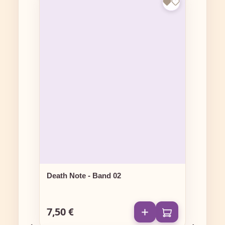
Death Note - Band 02
7,50 €
Regulärer Preis: