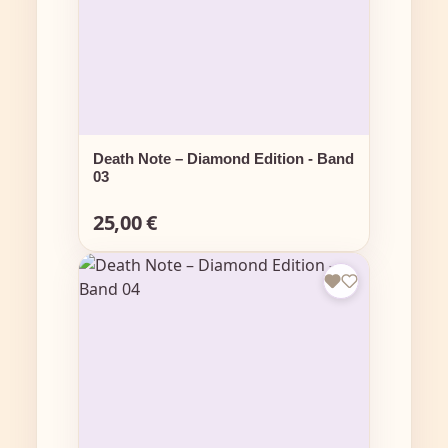
Death Note – Diamond Edition - Band
03
25,00 €
Regulärer Preis: