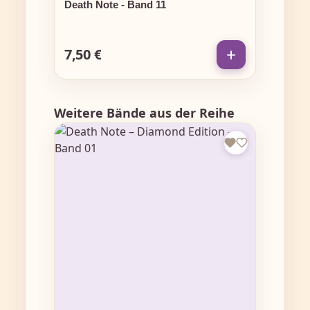
Death Note - Band 11
7,50 €
Regulärer Preis:
Produktgalerie überspringen
Weitere Bände aus der Reihe