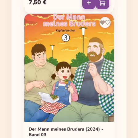
7,50 €
Regulärer Preis:
Der Mann meines Bruders (2024) -
Band 03