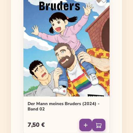
Der Mann meines Bruders (2024) -
Band 02
7,50 €
Regulärer Preis: