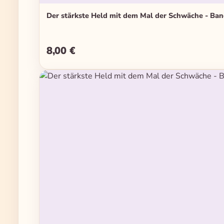
Der stärkste Held mit dem Mal der Schwäche - Ba
8,00 €
Regulärer Preis: