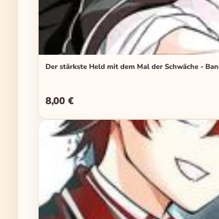
Der stärkste Held mit dem Mal der Schwäche - Ba
8,00 €
Regulärer Preis: