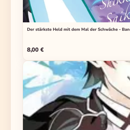
Der stärkste Held mit dem Mal der Schwäche - Ba
8,00 €
Regulärer Preis: