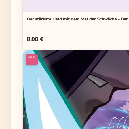
Der stärkste Held mit dem Mal der Schwäche - Ba
8,00 €
Regulärer Preis:
NEU