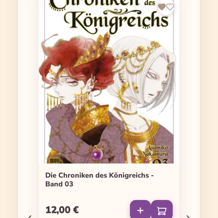
Die Chroniken des Königreichs -
Band 03
12,00 €
Regulärer Preis: