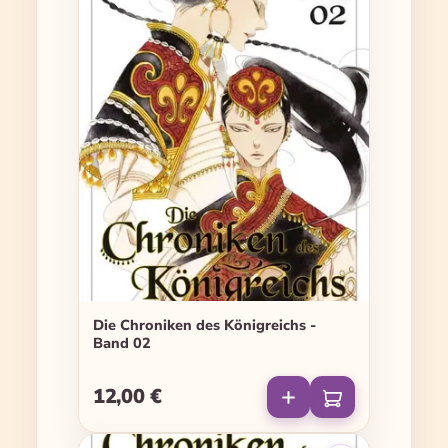
Die Chroniken des Königreichs -
Band 02
12,00 €
Regulärer Preis: