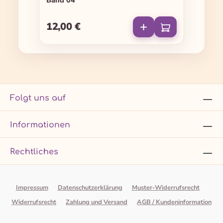
Band 04
12,00 €
Regulärer Preis:
Folgt uns auf
Informationen
Rechtliches
Impressum
Datenschutzerklärung
Muster-Widerrufsrecht
Widerrufsrecht
Zahlung und Versand
AGB / Kundeninformation