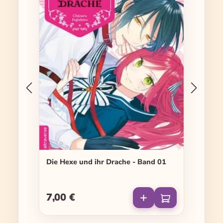
Die Hexe und ihr Drache - Band 01
7,00 €
Regulärer Preis: