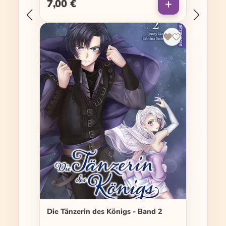
7,00 €
Regulärer Preis:
Die Tänzerin des Königs - Band 2