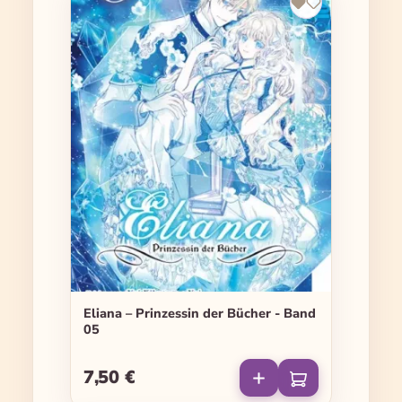
Eliana – Prinzessin der Bücher - Band
05
7,50 €
Regulärer Preis: