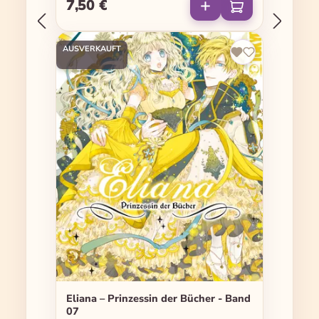
7,50 €
Regulärer Preis:
AUSVERKAUFT
Eliana – Prinzessin der Bücher - Band
07