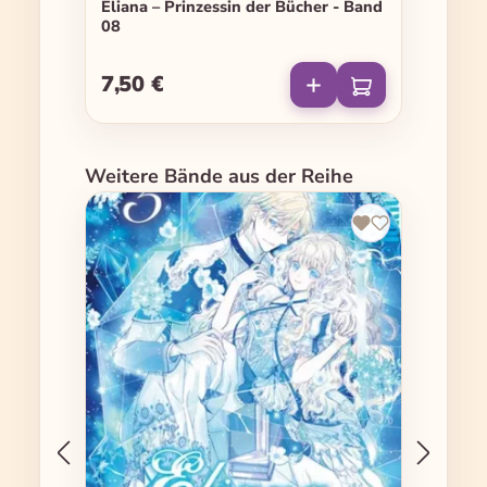
Eliana – Prinzessin der Bücher - Band
08
7,50 €
Regulärer Preis:
Produktgalerie überspringen
Weitere Bände aus der Reihe