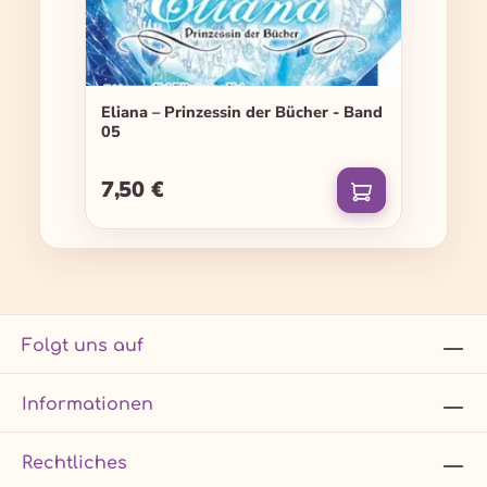
Eliana – Prinzessin der Bücher - Band
05
7,50 €
Regulärer Preis:
Folgt uns auf
Informationen
Rechtliches