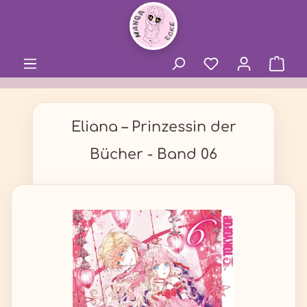
alt springen
Eliana – Prinzessin der
Bücher - Band 06
Bildergalerie überspringen