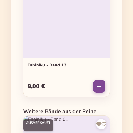
Fabiniku - Band 13
9,00 €
Regulärer Preis:
Produktgalerie überspringen
Weitere Bände aus der Reihe
AUSVERKAUFT