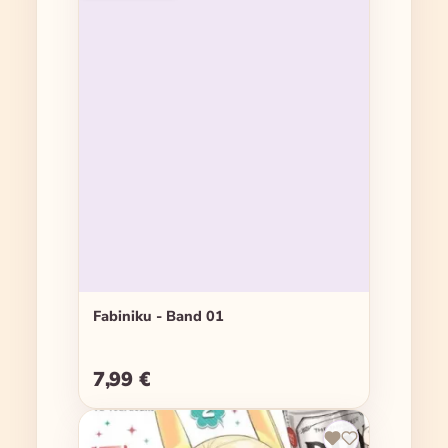
Fabiniku - Band 01
7,99 €
Regulärer Preis: