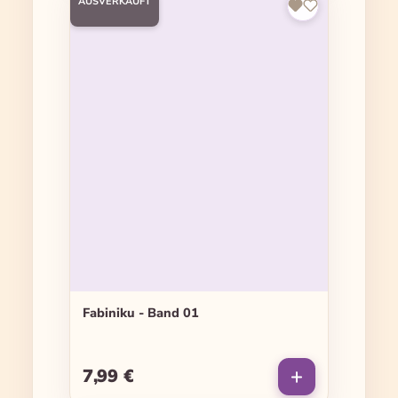
AUSVERKAUFT
Fabiniku - Band 01
7,99 €
Regulärer Preis: