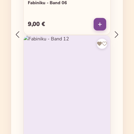
Fabiniku - Band 06
9,00 €
Regulärer Preis: