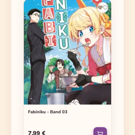
Fabiniku - Band 03
7,99 €
Regulärer Preis: