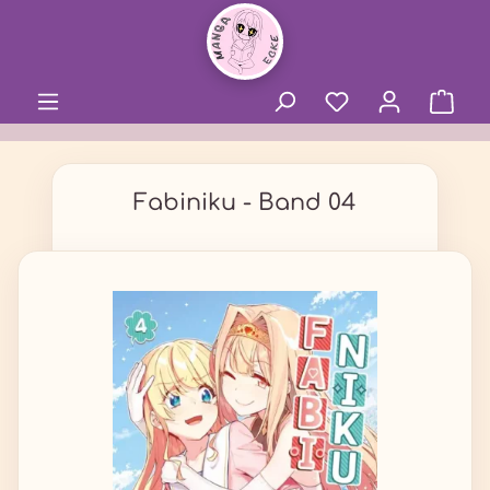
alt springen
Fabiniku - Band 04
Bildergalerie überspringen