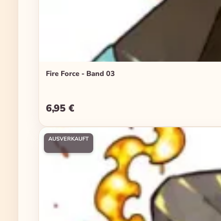
Fire Force - Band 03
6,95 €
Regulärer Preis:
AUSVERKAUFT