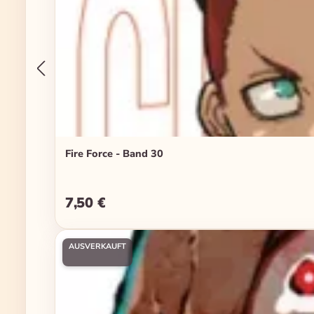
Fire Force - Band 30
7,50 €
Regulärer Preis:
AUSVERKAUFT