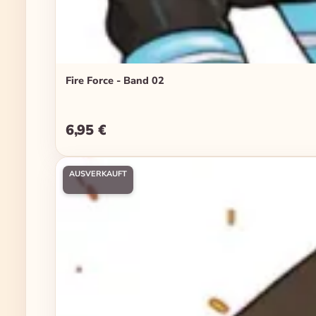
Fire Force - Band 02
6,95 €
Regulärer Preis:
AUSVERKAUFT