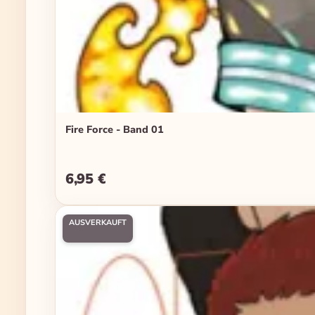
Fire Force - Band 01
6,95 €
Regulärer Preis:
AUSVERKAUFT