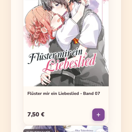
Flüster mir ein Liebeslied - Band 07
7,50 €
Regulärer Preis: