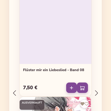
Flüster mir ein Liebeslied - Band 08
7,50 €
Regulärer Preis:
AUSVERKAUFT