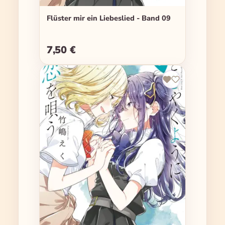
Flüster mir ein Liebeslied - Band 09
7,50 €
Regulärer Preis: