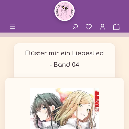
alt springen
Flüster mir ein Liebeslied
- Band 04
Bildergalerie überspringen