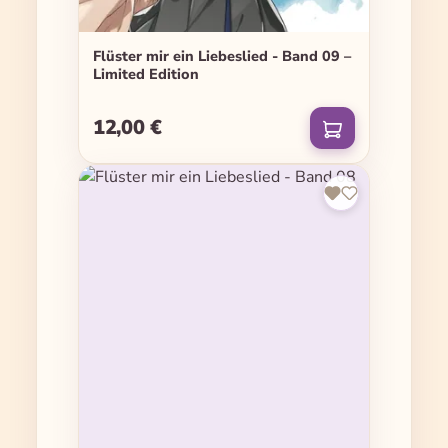
Flüster mir ein Liebeslied - Band 09 –
Limited Edition
12,00 €
Regulärer Preis: