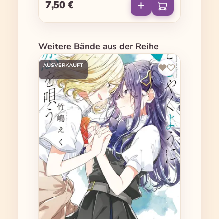
7,50 €
Regulärer Preis:
Produktgalerie überspringen
Weitere Bände aus der Reihe
AUSVERKAUFT