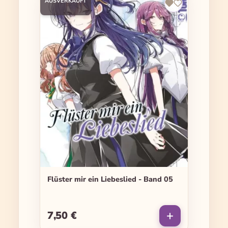
AUSVERKAUFT
Flüster mir ein Liebeslied - Band 05
7,50 €
Regulärer Preis: