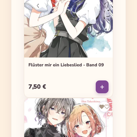
Flüster mir ein Liebeslied - Band 09
7,50 €
Regulärer Preis: