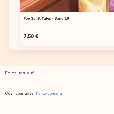
Fox Spirit Tales - Band 10
7,50 €
Regulärer Preis:
Folgt uns auf
Oder über unser
.
Kontaktformular