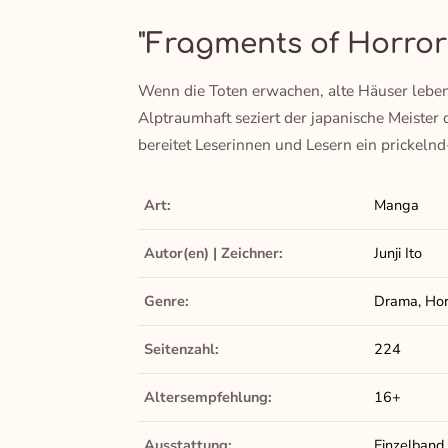
"Fragments of Horror
Wenn die Toten erwachen, alte Häuser lebend
Alptraumhaft seziert der japanische Meister
bereitet Leserinnen und Lesern ein prickeln
Art:
Manga
Autor(en) | Zeichner:
Junji Ito
Genre:
Drama, Horr
Seitenzahl:
224
Altersempfehlung:
16+
Ausstattung:
Einzelband