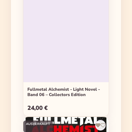
Fullmetal Alchemist - Light Novel -
Band 06 – Collectors Edition
24,00 €
Regulärer Preis:
AUSVERKAUFT