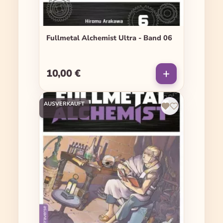
Fullmetal Alchemist Ultra - Band 06
10,00 €
Regulärer Preis:
AUSVERKAUFT