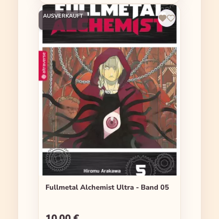
AUSVERKAUFT
Fullmetal Alchemist Ultra - Band 05
10,00 €
Regulärer Preis: