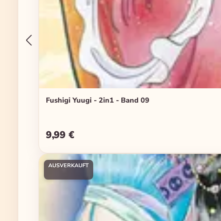
Fushigi Yuugi - 2in1 - Band 09
9,99 €
Regulärer Preis:
AUSVERKAUFT