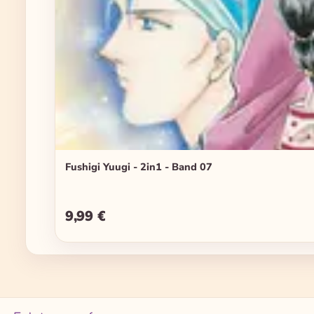
Fushigi Yuugi - 2in1 - Band 07
9,99 €
Regulärer Preis: