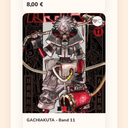
8,00 €
Regulärer Preis:
GACHIAKUTA - Band 11