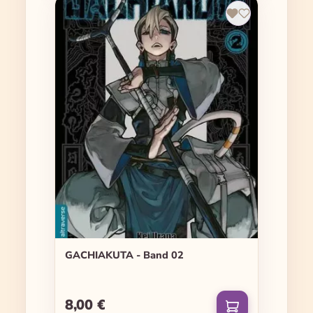
GACHIAKUTA - Band 02
8,00 €
Regulärer Preis: