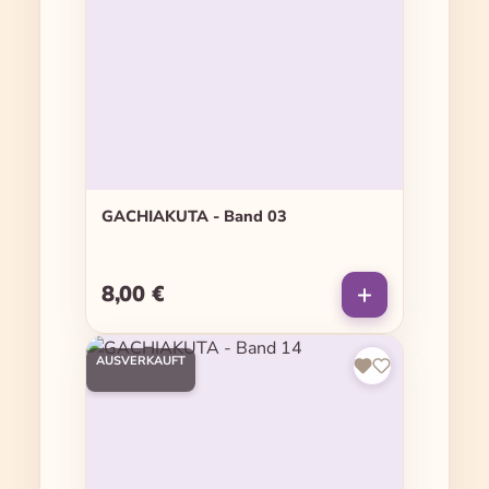
GACHIAKUTA - Band 03
8,00 €
Regulärer Preis:
AUSVERKAUFT