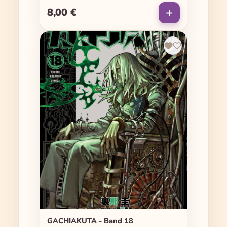
8,00 €
Regulärer Preis:
GACHIAKUTA - Band 18