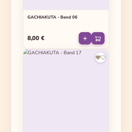
GACHIAKUTA - Band 06
8,00 €
Regulärer Preis: