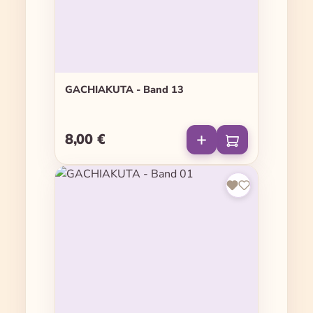
GACHIAKUTA - Band 13
8,00 €
Regulärer Preis: