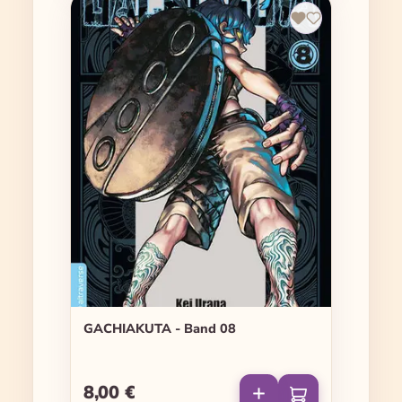
GACHIAKUTA - Band 08
8,00 €
Regulärer Preis: