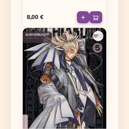
8,00 €
Regulärer Preis:
AUSVERKAUFT