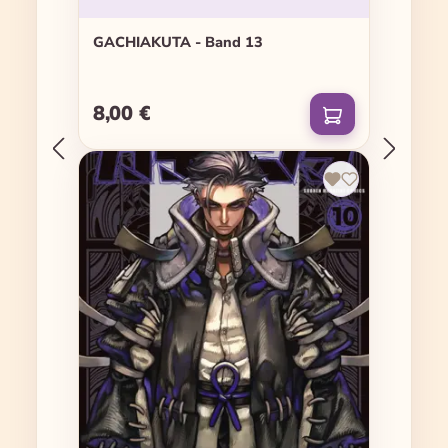
GACHIAKUTA - Band 13
8,00 €
Regulärer Preis: