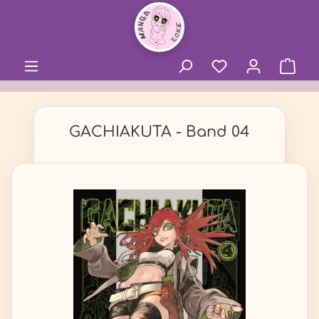
alt springen
GACHIAKUTA - Band 04
Bildergalerie überspringen