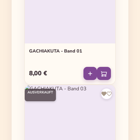
GACHIAKUTA - Band 01
8,00 €
Regulärer Preis:
AUSVERKAUFT