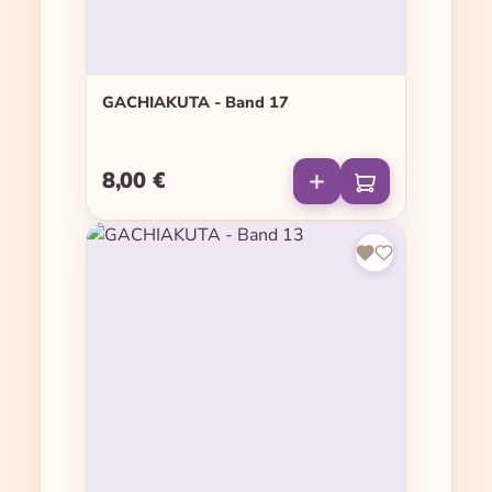
GACHIAKUTA - Band 17
8,00 €
Regulärer Preis: