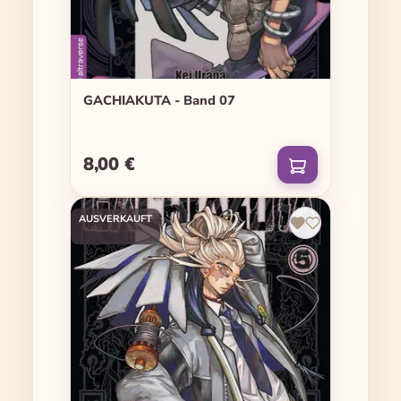
GACHIAKUTA - Band 07
8,00 €
Regulärer Preis:
AUSVERKAUFT