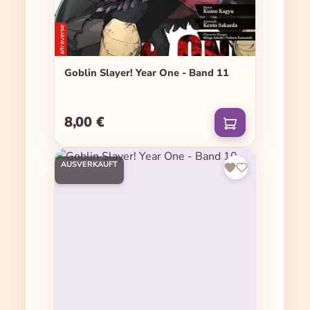
Goblin Slayer! Year One - Band 11
8,00 €
Regulärer Preis:
AUSVERKAUFT