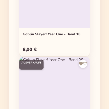
Goblin Slayer! Year One - Band 10
8,00 €
Regulärer Preis:
AUSVERKAUFT