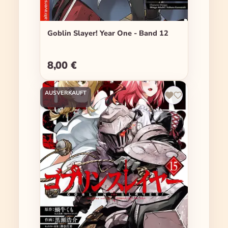
Goblin Slayer! Year One - Band 12
8,00 €
Regulärer Preis:
AUSVERKAUFT