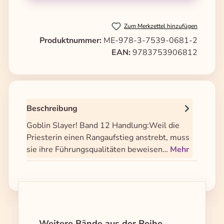
Zum Merkzettel hinzufügen
Produktnummer:
ME-978-3-7539-0681-2
EAN:
9783753906812
Beschreibung
Goblin Slayer! Band 12 Handlung:Weil die
Priesterin einen Rangaufstieg anstrebt, muss
sie ihre Führungsqualitäten beweisen…
Mehr
Produktgalerie überspringen
Weitere Bände aus der Reihe