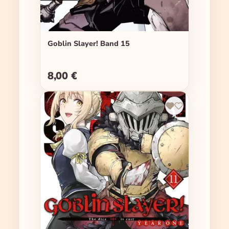
Goblin Slayer! Band 15
8,00 €
Regulärer Preis: