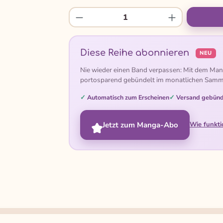
Produkt Anzahl: Gib den gew
Diese Reihe abonnieren
NEU
Nie wieder einen Band verpassen: Mit dem Man
portosparend gebündelt im monatlichen Samm
Automatisch zum Erscheinen
Versand gebünd
Jetzt zum Manga-Abo
Wie funkti