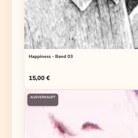
Happiness - Band 03
15,00 €
Regulärer Preis:
AUSVERKAUFT