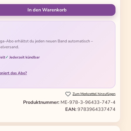
ünschten Wert ein oder benutze die Schal
In den Warenkorb
ga-Abo erhältst du jeden neuen Band automatisch –
elversand.
elt
Jederzeit kündbar
oniert das Abo?
Zum Merkzettel hinzufügen
Produktnummer:
ME-978-3-96433-747-4
EAN:
9783964337474