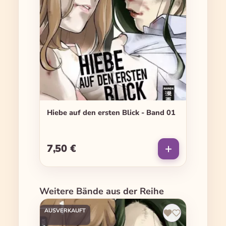
Hiebe auf den ersten Blick - Band 01
7,50 €
Regulärer Preis:
Produktgalerie überspringen
Weitere Bände aus der Reihe
AUSVERKAUFT