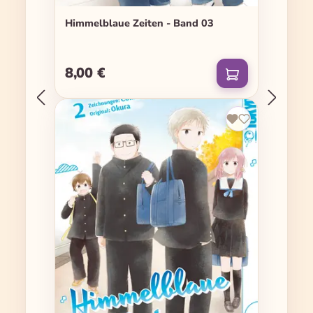
Himmelblaue Zeiten - Band 03
8,00 €
Regulärer Preis: