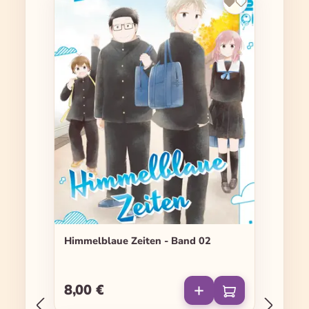
Himmelblaue Zeiten - Band 02
8,00 €
Regulärer Preis: