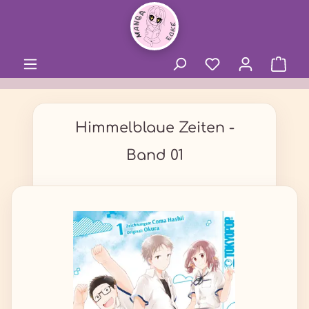
alt springen
Himmelblaue Zeiten -
Band 01
Bildergalerie überspringen