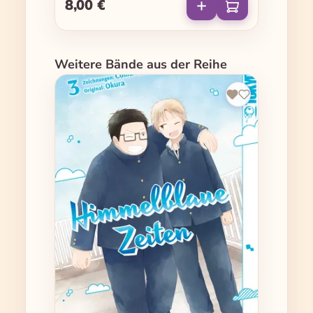
8,00 €
Regulärer Preis:
Produktgalerie überspringen
Weitere Bände aus der Reihe