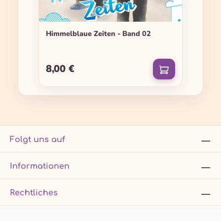
Himmelblaue Zeiten - Band 02
8,00 €
Regulärer Preis:
Folgt uns auf
Informationen
Rechtliches