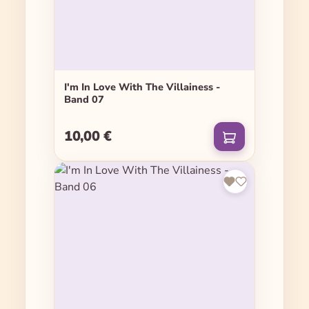
I'm In Love With The Villainess -
Band 07
10,00 €
Regulärer Preis: