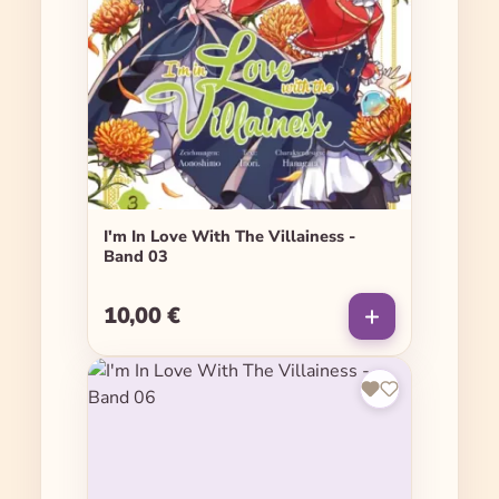
I'm In Love With The Villainess -
Band 03
10,00 €
Regulärer Preis: