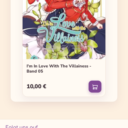
I'm In Love With The Villainess -
Band 05
10,00 €
Regulärer Preis:
Folgt uns auf