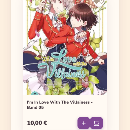
I'm In Love With The Villainess -
Band 05
10,00 €
Regulärer Preis: