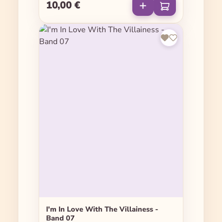
10,00 €
Regulärer Preis:
I'm In Love With The Villainess -
Band 07