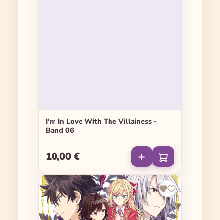
I'm In Love With The Villainess -
Band 06
10,00 €
Regulärer Preis: