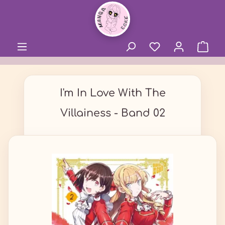
alt springen
I'm In Love With The
Villainess - Band 02
Bildergalerie überspringen