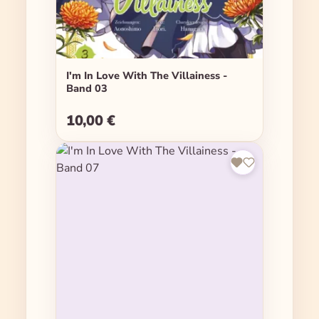
I'm In Love With The Villainess -
Band 03
10,00 €
Regulärer Preis: