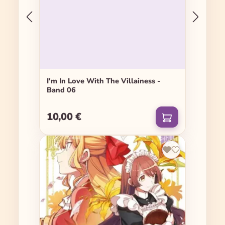
I'm In Love With The Villainess -
Band 06
10,00 €
Regulärer Preis: