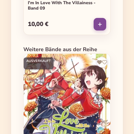
I'm In Love With The Villainess -
Band 09
10,00 €
Regulärer Preis:
Produktgalerie überspringen
Weitere Bände aus der Reihe
AUSVERKAUFT