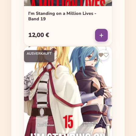
I'm Standing on a Million Lives -
Band 19
12,00 €
Regulärer Preis:
AUSVERKAUFT