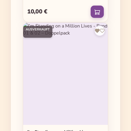
10,00 €
Regulärer Preis:
AUSVERKAUFT