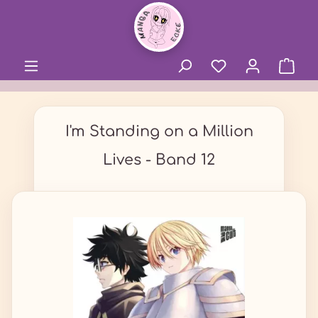
alt springen
I'm Standing on a Million
Lives - Band 12
Bildergalerie überspringen