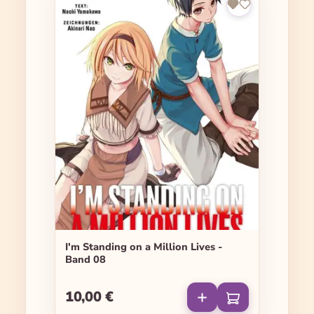
I'm Standing on a Million Lives -
Band 08
10,00 €
Regulärer Preis: