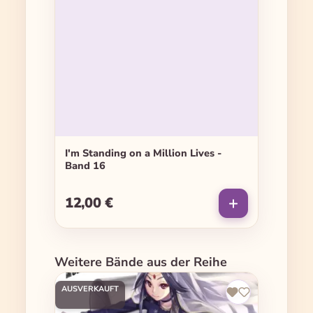
I'm Standing on a Million Lives -
Band 16
12,00 €
Regulärer Preis:
Produktgalerie überspringen
Weitere Bände aus der Reihe
AUSVERKAUFT