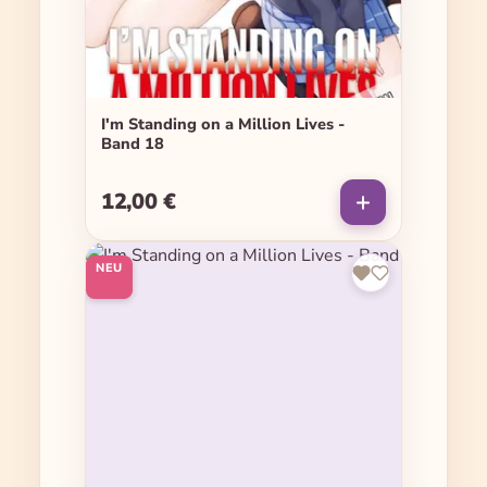
I'm Standing on a Million Lives -
Band 18
12,00 €
Regulärer Preis:
NEU