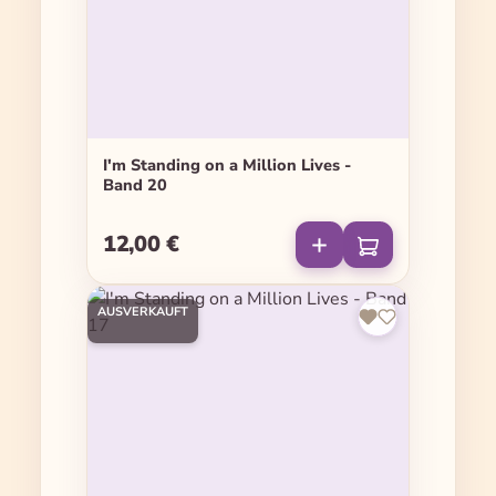
I'm Standing on a Million Lives -
Band 20
12,00 €
Regulärer Preis:
AUSVERKAUFT