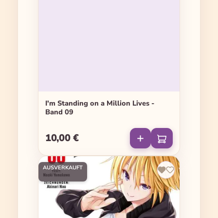
I'm Standing on a Million Lives -
Band 09
10,00 €
Regulärer Preis:
AUSVERKAUFT