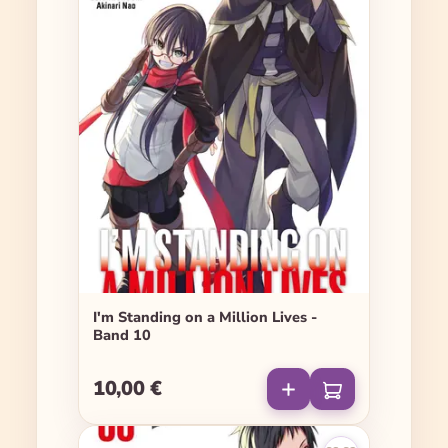
I'm Standing on a Million Lives -
Band 10
10,00 €
Regulärer Preis: