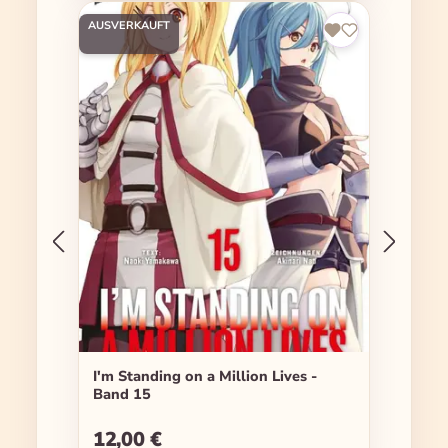
AUSVERKAUFT
I'm Standing on a Million Lives -
Band 15
12,00 €
Regulärer Preis: