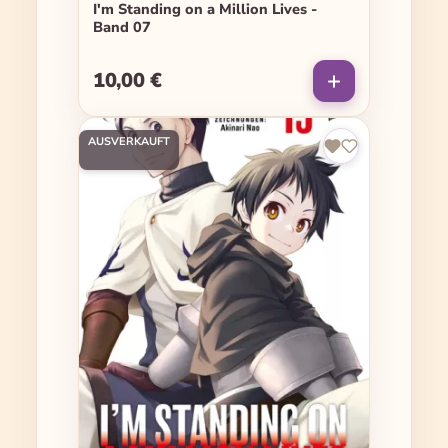
I'm Standing on a Million Lives -
Band 07
10,00 €
Regulärer Preis:
AUSVERKAUFT