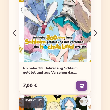
Ich habe 300 Jahre lang Schleim
getötet und aus Versehen das
höchste Level erreicht - Band 08
7,00 €
Regulärer Preis:
AUSVERKAUFT