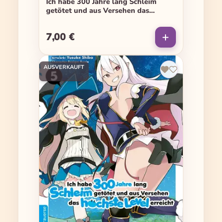
Ich habe 300 Jahre lang Schleim
getötet und aus Versehen das
höchste Level erreicht - Band 10
7,00 €
Regulärer Preis:
AUSVERKAUFT