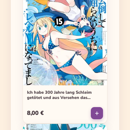
Ich habe 300 Jahre lang Schleim
getötet und aus Versehen das
höchste Level erreicht - Band 15
8,00 €
Regulärer Preis: