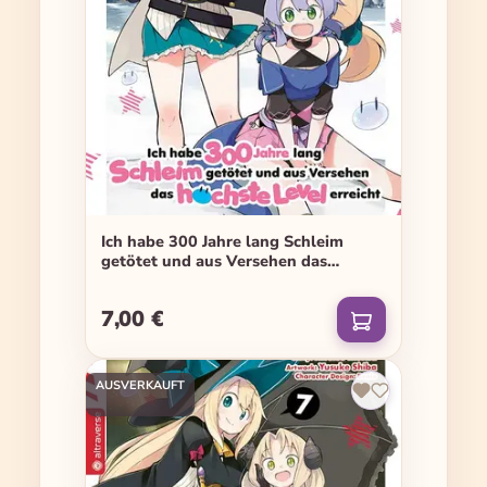
Ich habe 300 Jahre lang Schleim
getötet und aus Versehen das
höchste Level erreicht - Band 06
7,00 €
Regulärer Preis:
AUSVERKAUFT