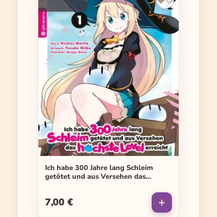
Ich habe 300 Jahre lang Schleim
getötet und aus Versehen das
höchste Level erreicht - Band 01
7,00 €
Regulärer Preis: