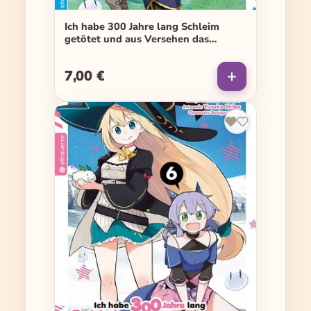
Ich habe 300 Jahre lang Schleim
getötet und aus Versehen das
höchste Level erreicht - Band 05
7,00 €
Regulärer Preis: