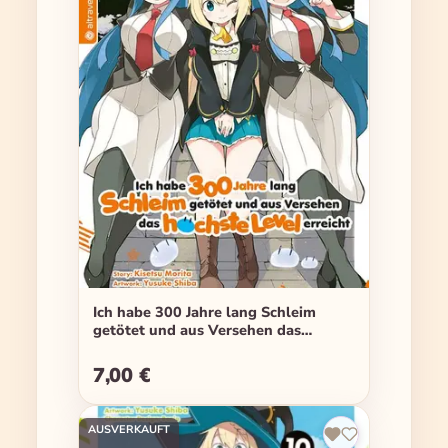
Ich habe 300 Jahre lang Schleim
getötet und aus Versehen das
höchste Level erreicht - Band 09
7,00 €
Regulärer Preis:
AUSVERKAUFT