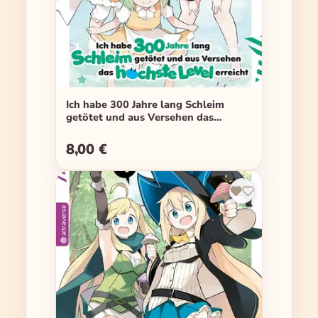
Ich habe 300 Jahre lang Schleim
getötet und aus Versehen das
höchste Level erreicht - Band 03
8,00 €
Regulärer Preis: