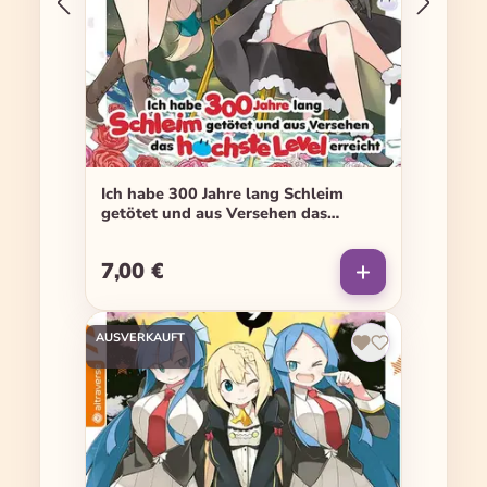
Ich habe 300 Jahre lang Schleim
getötet und aus Versehen das
höchste Level erreicht - Band 07
7,00 €
Regulärer Preis:
AUSVERKAUFT