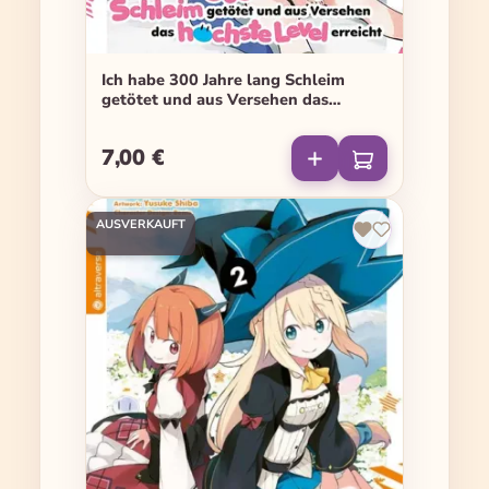
Ich habe 300 Jahre lang Schleim
getötet und aus Versehen das
höchste Level erreicht - Band 06
7,00 €
Regulärer Preis:
AUSVERKAUFT