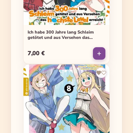
Ich habe 300 Jahre lang Schleim
getötet und aus Versehen das
höchste Level erreicht - Band 02
7,00 €
Regulärer Preis: