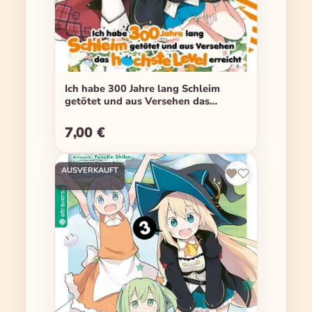
Ich habe 300 Jahre lang Schleim
getötet und aus Versehen das
höchste Level erreicht - Band 02
7,00 €
Regulärer Preis:
AUSVERKAUFT