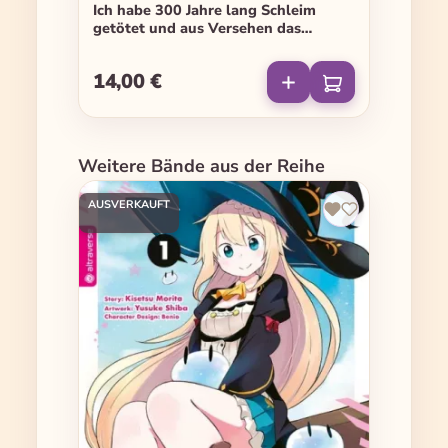
Ich habe 300 Jahre lang Schleim
getötet und aus Versehen das
höchste Level erreicht - Band 15
14,00 €
Regulärer Preis:
Produktgalerie überspringen
Weitere Bände aus der Reihe
AUSVERKAUFT