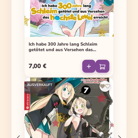
Ich habe 300 Jahre lang Schleim
getötet und aus Versehen das
höchste Level erreicht - Band 08
7,00 €
Regulärer Preis:
AUSVERKAUFT