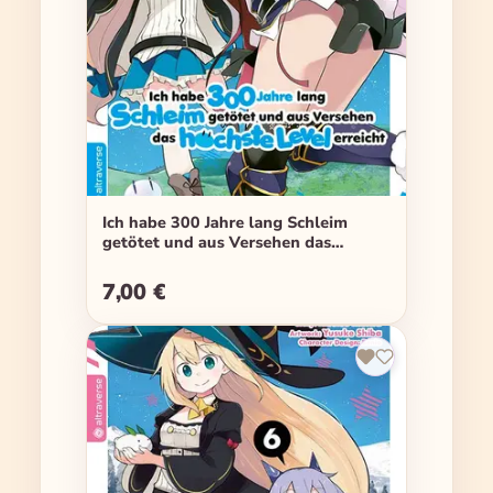
Ich habe 300 Jahre lang Schleim
getötet und aus Versehen das
höchste Level erreicht - Band 05
7,00 €
Regulärer Preis: