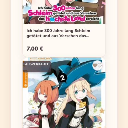
Ich habe 300 Jahre lang Schleim
getötet und aus Versehen das
höchste Level erreicht - Band 01
7,00 €
Regulärer Preis:
AUSVERKAUFT