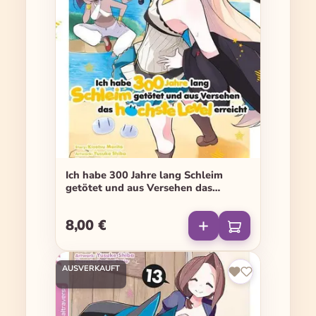
Ich habe 300 Jahre lang Schleim
getötet und aus Versehen das
höchste Level erreicht - Band 16
8,00 €
Regulärer Preis:
AUSVERKAUFT