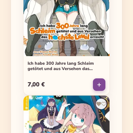
Ich habe 300 Jahre lang Schleim
getötet und aus Versehen das
höchste Level erreicht - Band 09
7,00 €
Regulärer Preis: