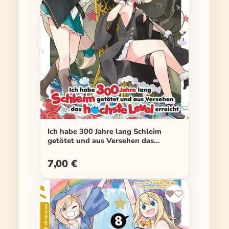
Ich habe 300 Jahre lang Schleim
getötet und aus Versehen das
höchste Level erreicht - Band 07
7,00 €
Regulärer Preis: