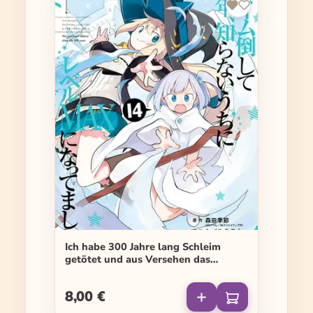
Ich habe 300 Jahre lang Schleim
getötet und aus Versehen das
höchste Level erreicht - Band 14
8,00 €
Regulärer Preis: