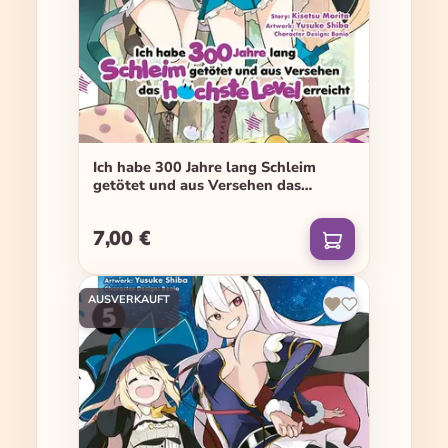
Ich habe 300 Jahre lang Schleim
getötet und aus Versehen das
höchste Level erreicht - Band 04
7,00 €
Regulärer Preis:
AUSVERKAUFT