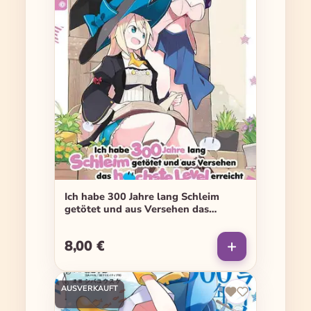
Ich habe 300 Jahre lang Schleim
getötet und aus Versehen das
höchste Level erreicht - Band 13
8,00 €
Regulärer Preis:
AUSVERKAUFT