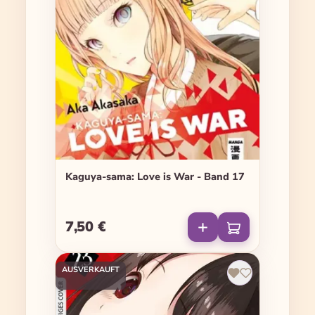
Kaguya-sama: Love is War - Band 17
7,50 €
Regulärer Preis:
AUSVERKAUFT