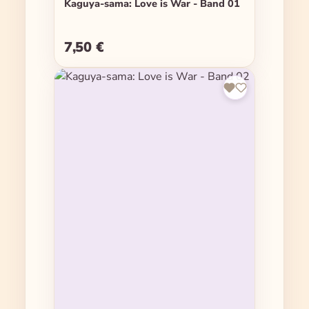
Kaguya-sama: Love is War - Band 01
7,50 €
Regulärer Preis: