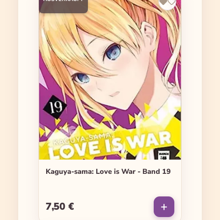
Kaguya-sama: Love is War - Band 19
7,50 €
Regulärer Preis: