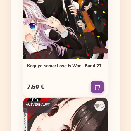
Kaguya-sama: Love is War - Band 27
7,50 €
Regulärer Preis:
AUSVERKAUFT