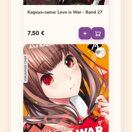
Kaguya-sama: Love is War - Band 27
7,50 €
Regulärer Preis: