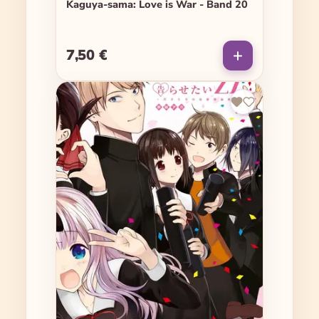
Kaguya-sama: Love is War - Band 20
7,50 €
Regulärer Preis: