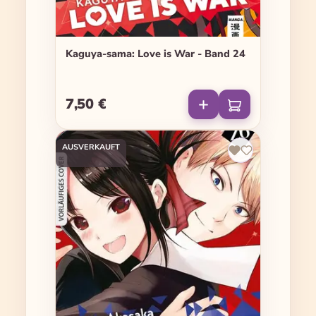
Kaguya-sama: Love is War - Band 24
7,50 €
Regulärer Preis:
AUSVERKAUFT