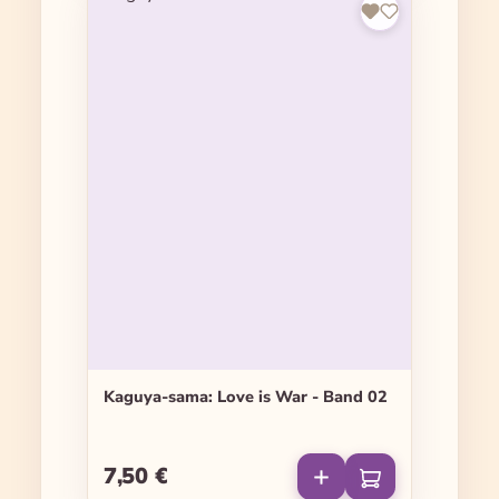
Kaguya-sama: Love is War - Band 02
7,50 €
Regulärer Preis: