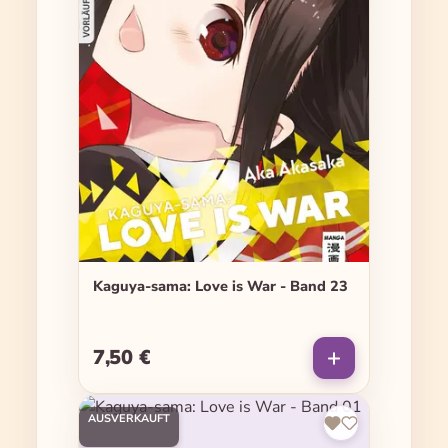
Kaguya-sama: Love is War - Band 23
7,50 €
Regulärer Preis:
AUSVERKAUFT