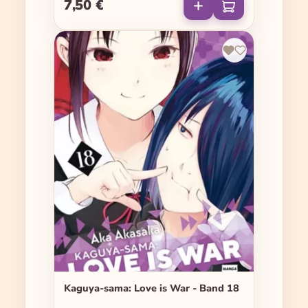
7,50 €
Regulärer Preis:
Kaguya-sama: Love is War - Band 18