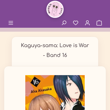
alt springen
Kaguya-sama: Love is War
- Band 16
Bildergalerie überspringen