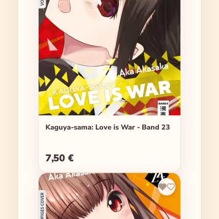
Kaguya-sama: Love is War - Band 23
7,50 €
Regulärer Preis: