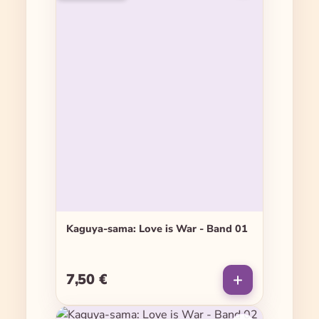
Kaguya-sama: Love is War - Band 01
7,50 €
Regulärer Preis: