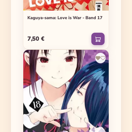
Kaguya-sama: Love is War - Band 17
7,50 €
Regulärer Preis: