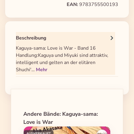
EAN:
9783755500193
Beschreibung
Kaguya-sama: Love is War - Band 16
Handlung:Kaguya und Miyuki sind attraktiv,
intelligent und gelten an der elitären
Shuchi'…
Mehr
Produktgalerie überspringen
Andere Bände: Kaguya-sama:
Love is War
AUSVERKAUFT