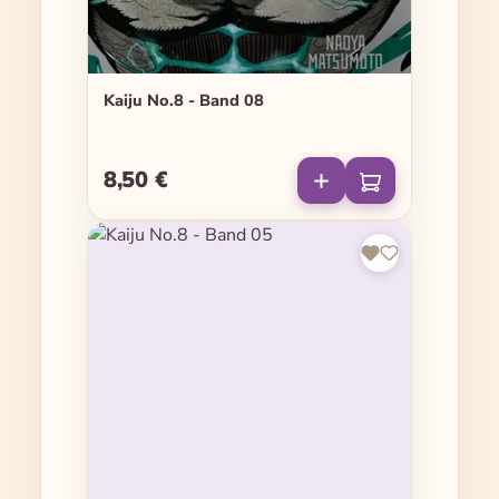
Kaiju No.8 - Band 08
8,50 €
Regulärer Preis: