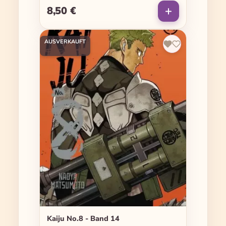
8,50 €
Regulärer Preis:
AUSVERKAUFT
Kaiju No.8 - Band 14