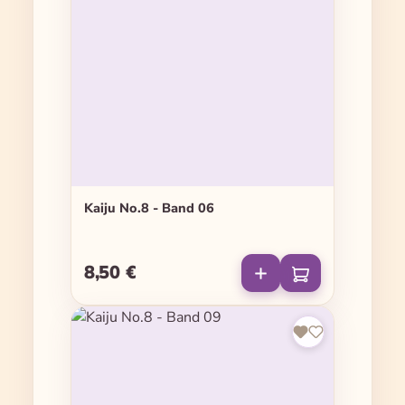
Kaiju No.8 - Band 06
8,50 €
Regulärer Preis: