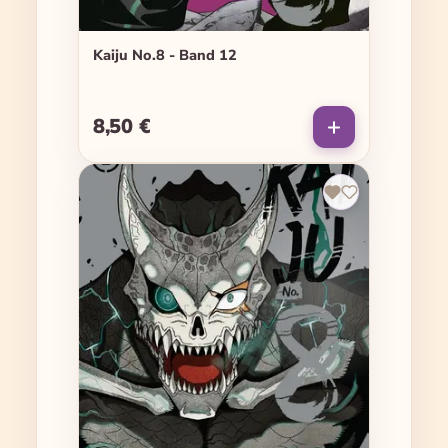
Kaiju No.8 - Band 12
8,50 €
Regulärer Preis: