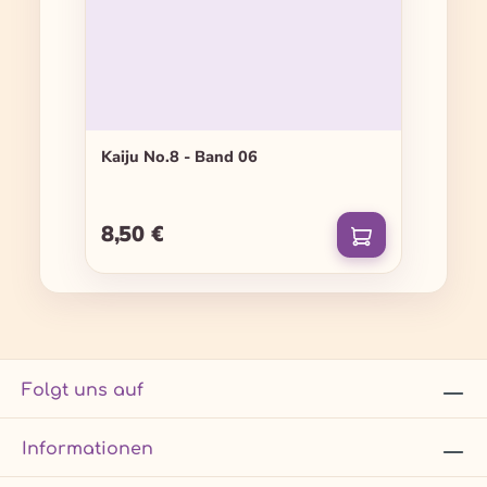
Kaiju No.8 - Band 06
8,50 €
Regulärer Preis:
Folgt uns auf
Informationen