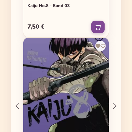
Kaiju No.8 - Band 03
7,50 €
Regulärer Preis: