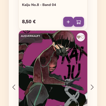
Kaiju No.8 - Band 04
8,50 €
Regulärer Preis:
AUSVERKAUFT