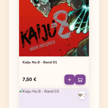
Kaiju No.8 - Band 01
7,50 €
Regulärer Preis: