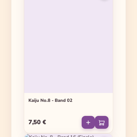
Kaiju No.8 - Band 02
7,50 €
Regulärer Preis: