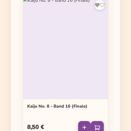
Kaiju No. 8 - Band 16 (Finale)
8,50 €
Regulärer Preis: