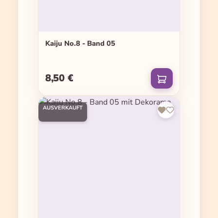
Kaiju No.8 - Band 05
8,50 €
Regulärer Preis:
AUSVERKAUFT