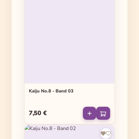
Kaiju No.8 - Band 03
7,50 €
Regulärer Preis: