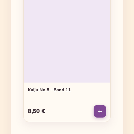
Kaiju No.8 - Band 11
8,50 €
Regulärer Preis: