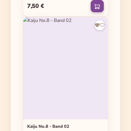
7,50 €
Regulärer Preis:
Kaiju No.8 - Band 02