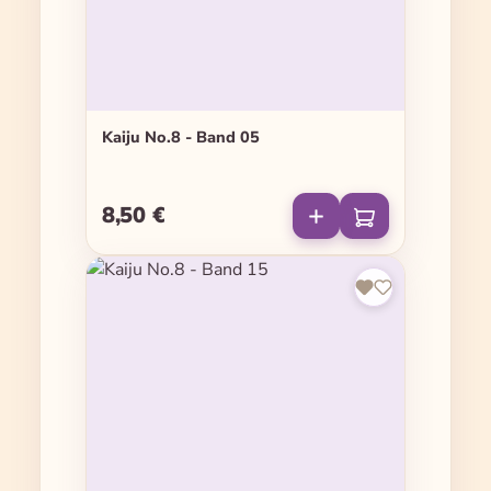
Kaiju No.8 - Band 05
8,50 €
Regulärer Preis: