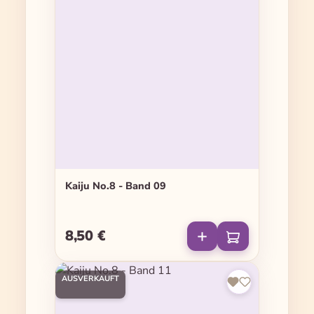
Kaiju No.8 - Band 09
8,50 €
Regulärer Preis:
AUSVERKAUFT