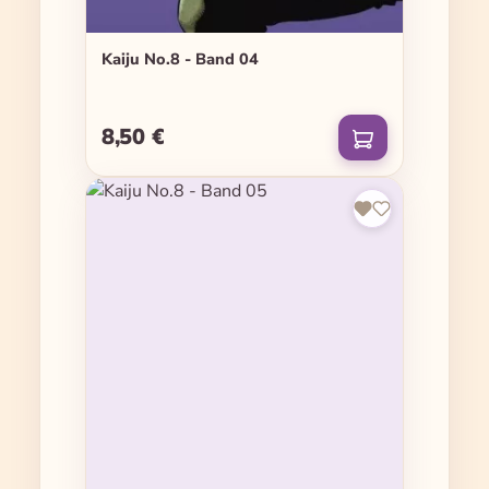
Kaiju No.8 - Band 04
8,50 €
Regulärer Preis: