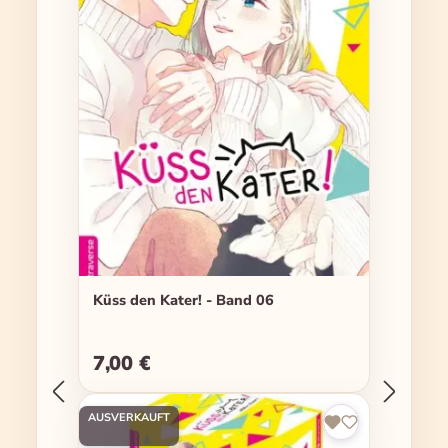
Küss den Kater! - Band 06
7,00 €
Regulärer Preis:
AUSVERKAUFT