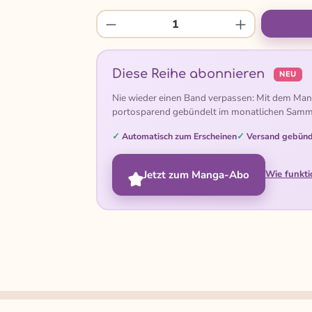
Produkt Anzahl: Gib den gew
Diese Reihe abonnieren
NEU
Nie wieder einen Band verpassen: Mit dem Man
portosparend gebündelt im monatlichen Samm
Automatisch zum Erscheinen
Versand gebünd
Jetzt zum Manga-Abo
Wie funkti