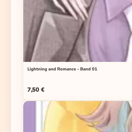
Lightning and Romance - Band 01
7,50 €
Regulärer Preis: