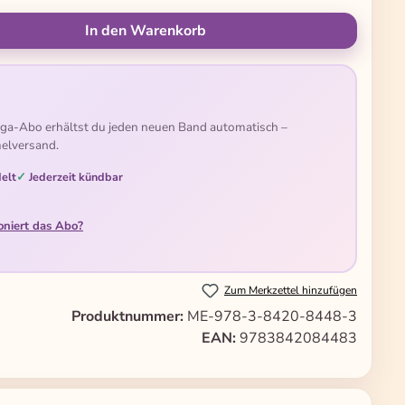
ünschten Wert ein oder benutze die Schal
In den Warenkorb
ga-Abo erhältst du jeden neuen Band automatisch –
elversand.
elt
Jederzeit kündbar
oniert das Abo?
Zum Merkzettel hinzufügen
Produktnummer:
ME-978-3-8420-8448-3
EAN:
9783842084483