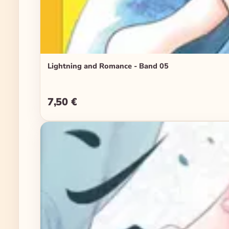
Lightning and Romance - Band 05
7,50 €
Regulärer Preis: