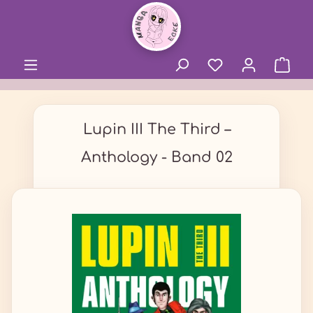
alt springen
Lupin III The Third –
Anthology - Band 02
Bildergalerie überspringen