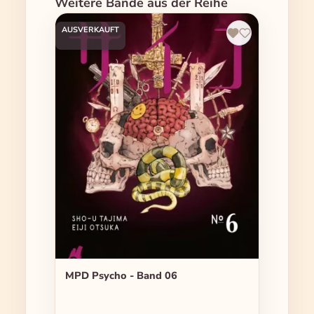
Produktgalerie überspringen
Weitere Bände aus der Reihe
AUSVERKAUFT
MPD Psycho - Band 06