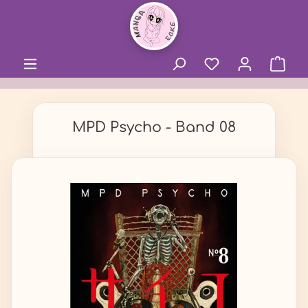
alt springen
MPD Psycho - Band 08
Bildergalerie überspringen