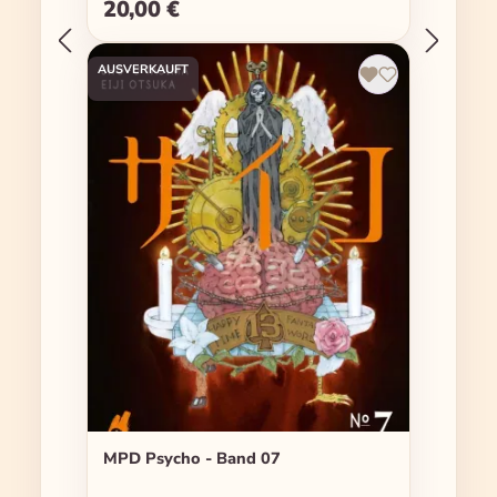
20,00 €
Regulärer Preis:
AUSVERKAUFT
MPD Psycho - Band 07