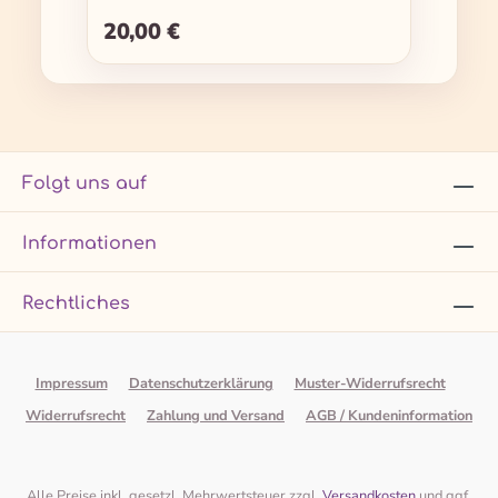
20,00 €
Regulärer Preis:
Folgt uns auf
Informationen
Rechtliches
Impressum
Datenschutzerklärung
Muster-Widerrufsrecht
Widerrufsrecht
Zahlung und Versand
AGB / Kundeninformation
Alle Preise inkl. gesetzl. Mehrwertsteuer zzgl.
Versandkosten
und ggf.