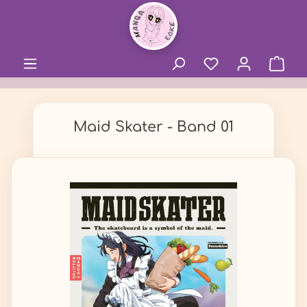
alt springen
Maid Skater - Band 01
Bildergalerie überspringen