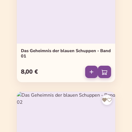
Das Geheimnis der blauen Schuppen - Band
01
8,00 €
Regulärer Preis: