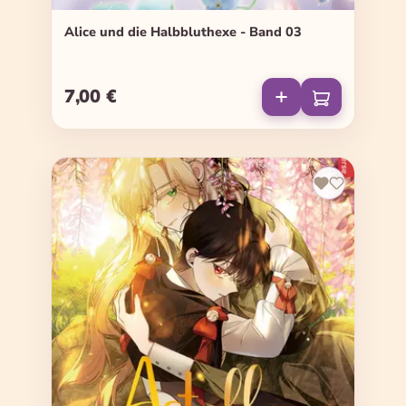
Alice und die Halbbluthexe - Band 03
7,00 €
Regulärer Preis: