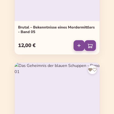
Brutal – Bekenntnisse eines Mordermittlers
- Band 05
12,00 €
Regulärer Preis: