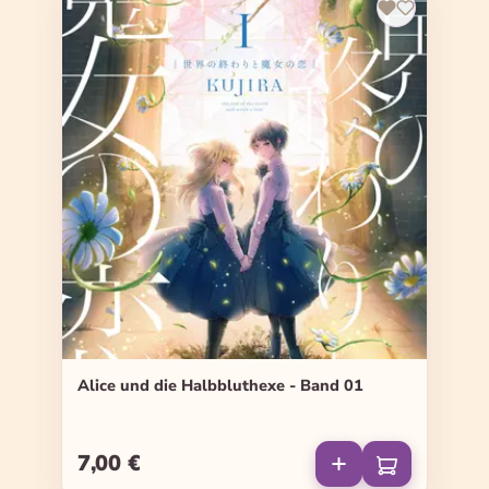
Alice und die Halbbluthexe - Band 01
7,00 €
Regulärer Preis: