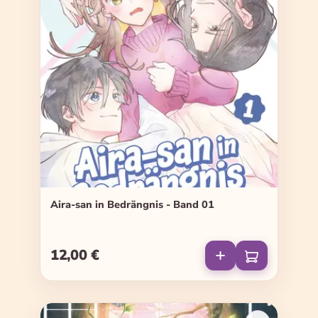
Aira-san in Bedrängnis - Band 01
12,00 €
Regulärer Preis: