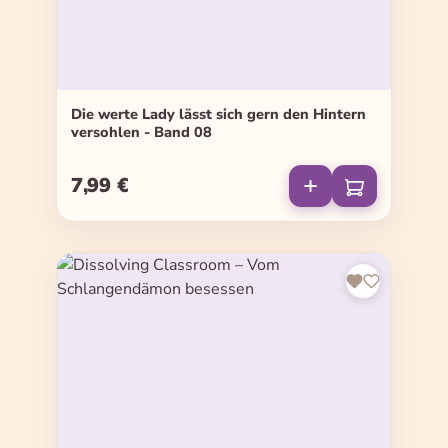
Die werte Lady lässt sich gern den Hintern
versohlen - Band 08
7,99 €
Regulärer Preis: