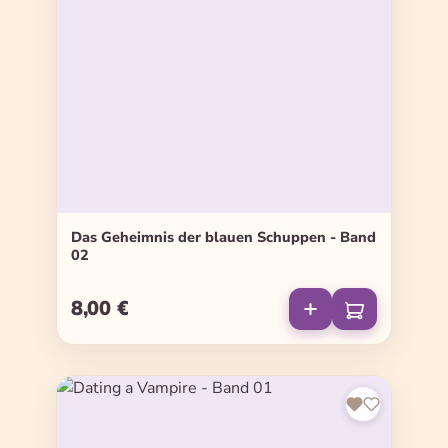
Das Geheimnis der blauen Schuppen - Band
02
8,00 €
Regulärer Preis: