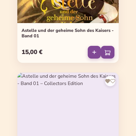
Astelle und der geheime Sohn des Kaisers -
Band 01
15,00 €
Regulärer Preis: