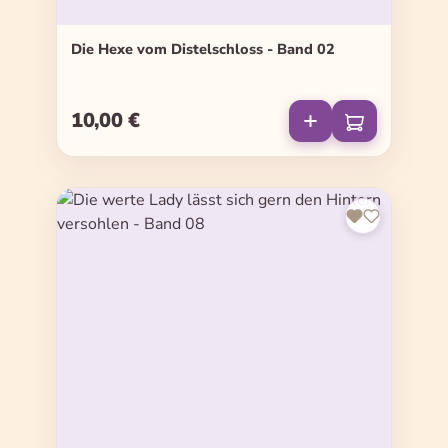
Die Hexe vom Distelschloss - Band 02
10,00 €
Regulärer Preis: