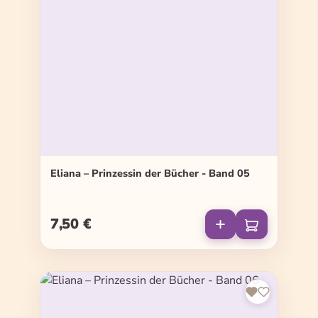
Eliana – Prinzessin der Bücher - Band 05
7,50 €
Regulärer Preis: