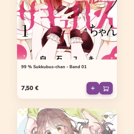
99 % Sukkubus-chan - Band 01
7,50 €
Regulärer Preis: