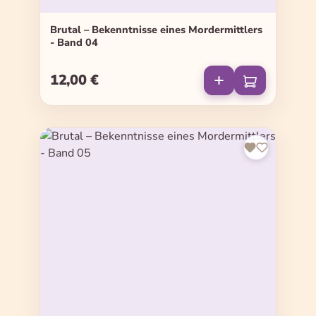
Brutal – Bekenntnisse eines Mordermittlers
- Band 04
12,00 €
Regulärer Preis: