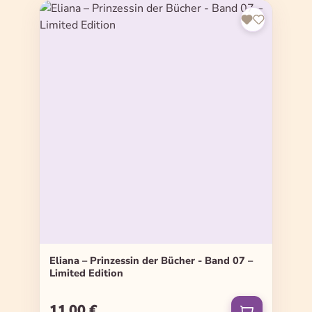
Eliana – Prinzessin der Bücher - Band 07 –
Limited Edition
11,00 €
Regulärer Preis: