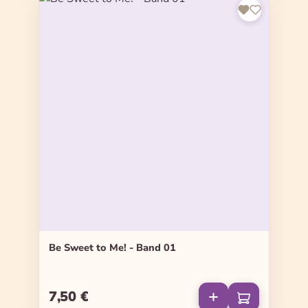
Be Sweet to Me! - Band 01
7,50 €
Regulärer Preis: