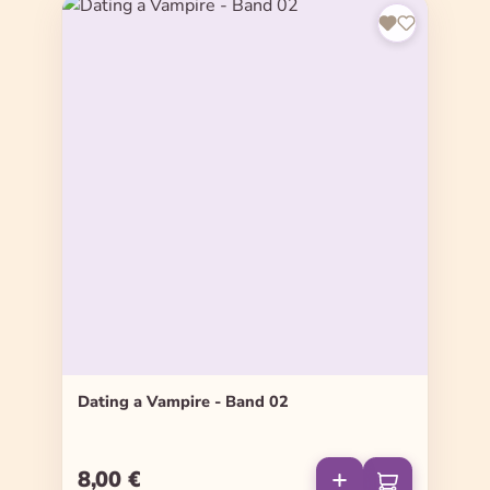
Dating a Vampire - Band 02
8,00 €
Regulärer Preis: