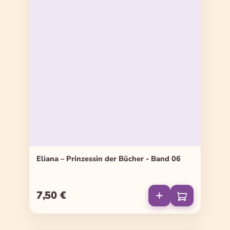
Eliana – Prinzessin der Bücher - Band 06
7,50 €
Regulärer Preis: