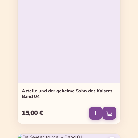
Astelle und der geheime Sohn des Kaisers -
Band 04
15,00 €
Regulärer Preis: