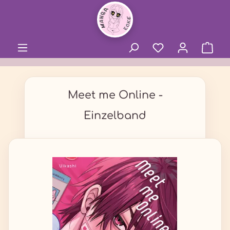
alt springen
Meet me Online -
Einzelband
Bildergalerie überspringen