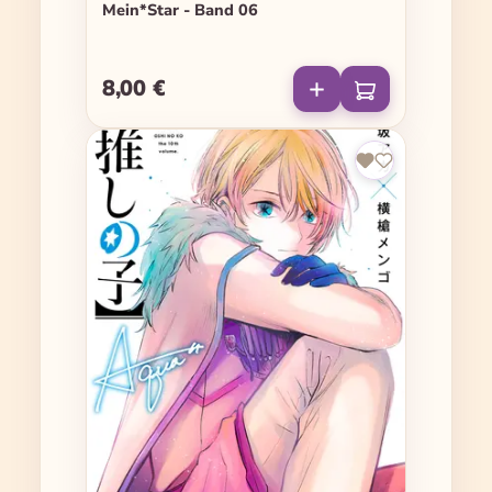
Mein*Star - Band 06
8,00 €
Regulärer Preis: