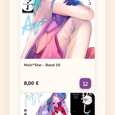
Mein*Star - Band 10
8,00 €
Regulärer Preis: