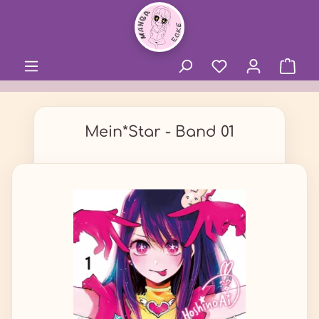
alt springen
Mein*Star - Band 01
Bildergalerie überspringen