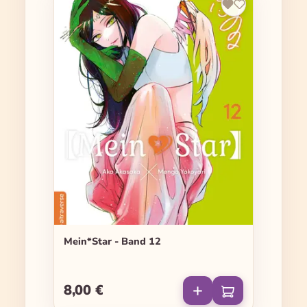
Mein*Star - Band 12
8,00 €
Regulärer Preis: