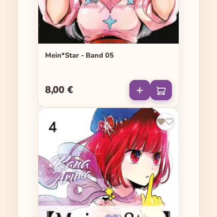
Mein*Star - Band 05
8,00 €
Regulärer Preis: