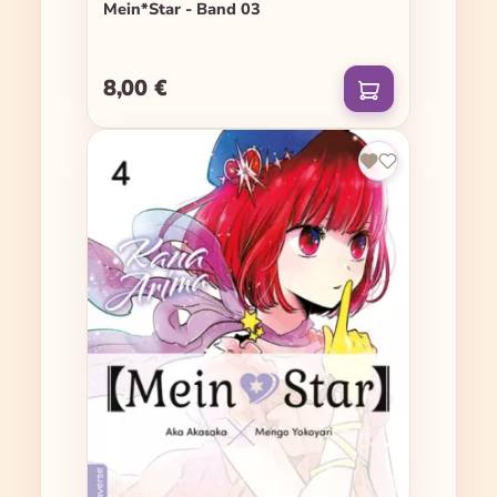
Mein*Star - Band 03
8,00 €
Regulärer Preis: