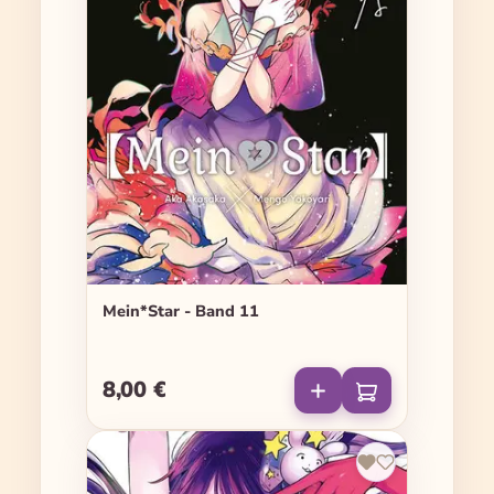
Mein*Star - Band 11
8,00 €
Regulärer Preis: