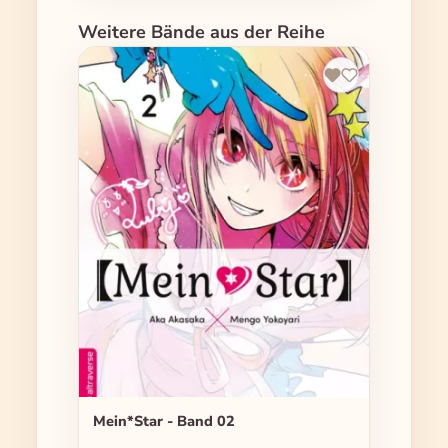
Produktgalerie überspringen
Weitere Bände aus der Reihe
Mein*Star - Band 02