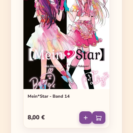
Mein*Star - Band 14
8,00 €
Regulärer Preis: