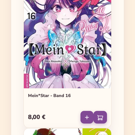
Mein*Star - Band 16
8,00 €
Regulärer Preis: