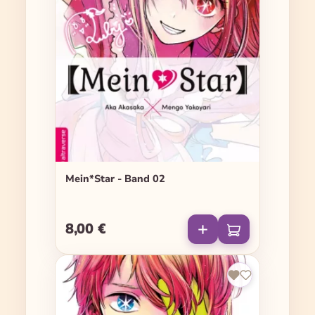
Mein*Star - Band 02
8,00 €
Regulärer Preis: