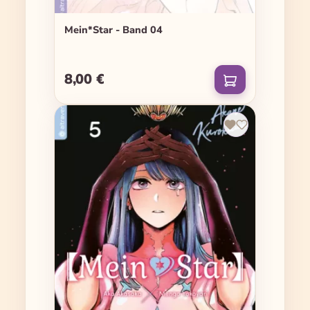
Mein*Star - Band 04
8,00 €
Regulärer Preis: