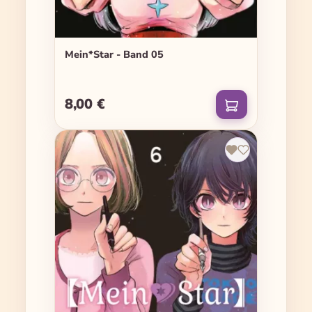
Mein*Star - Band 05
8,00 €
Regulärer Preis: